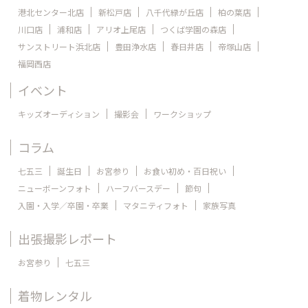
港北センター北店
新松戸店
八千代緑が丘店
柏の葉店
川口店
浦和店
アリオ上尾店
つくば学園の森店
サンストリート浜北店
豊田浄水店
春日井店
帝塚山店
福岡西店
イベント
キッズオーディション
撮影会
ワークショップ
コラム
七五三
誕生日
お宮参り
お食い初め・百日祝い
ニューボーンフォト
ハーフバースデー
節句
入園・入学／卒園・卒業
マタニティフォト
家族写真
出張撮影レポート
お宮参り
七五三
着物レンタル