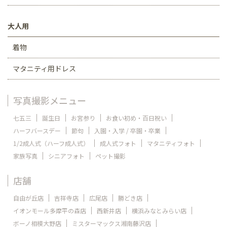
大人用
着物
マタニティ用ドレス
写真撮影メニュー
七五三
誕生日
お宮参り
お食い初め・百日祝い
ハーフバースデー
節句
入園・入学 / 卒園・卒業
1/2成人式（ハーフ成人式）
成人式フォト
マタニティフォト
家族写真
シニアフォト
ペット撮影
店舗
自由が丘店
吉祥寺店
広尾店
勝どき店
イオンモール多摩平の森店
西新井店
横浜みなとみらい店
ボーノ相模大野店
ミスターマックス湘南藤沢店