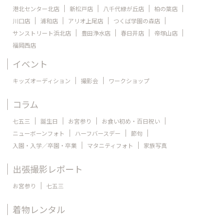
港北センター北店
新松戸店
八千代緑が丘店
柏の葉店
川口店
浦和店
アリオ上尾店
つくば学園の森店
サンストリート浜北店
豊田浄水店
春日井店
帝塚山店
福岡西店
イベント
キッズオーディション
撮影会
ワークショップ
コラム
七五三
誕生日
お宮参り
お食い初め・百日祝い
ニューボーンフォト
ハーフバースデー
節句
入園・入学／卒園・卒業
マタニティフォト
家族写真
出張撮影レポート
お宮参り
七五三
着物レンタル