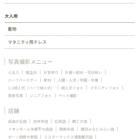
大人用
着物
マタニティ用ドレス
写真撮影メニュー
七五三
誕生日
お宮参り
お食い初め・百日祝い
ハーフバースデー
節句
入園・入学 / 卒園・卒業
1/2成人式（ハーフ成人式）
成人式フォト
マタニティフォト
家族写真
シニアフォト
ペット撮影
店舗
自由が丘店
吉祥寺店
広尾店
勝どき店
イオンモール多摩平の森店
西新井店
横浜みなとみらい店
ボーノ相模大野店
ミスターマックス湘南藤沢店