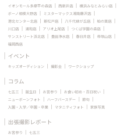
イオンモール多摩平の森店
西新井店
横浜みなとみらい店
ボーノ相模大野店
ミスターマックス湘南藤沢店
港北センター北店
新松戸店
八千代緑が丘店
柏の葉店
川口店
浦和店
アリオ上尾店
つくば学園の森店
サンストリート浜北店
豊田浄水店
春日井店
帝塚山店
福岡西店
イベント
キッズオーディション
撮影会
ワークショップ
コラム
七五三
誕生日
お宮参り
お食い初め・百日祝い
ニューボーンフォト
ハーフバースデー
節句
入園・入学／卒園・卒業
マタニティフォト
家族写真
出張撮影レポート
お宮参り
七五三