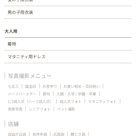
男の子用衣装
大人用
着物
マタニティ用ドレス
写真撮影メニュー
七五三
誕生日
お宮参り
お食い初め・百日祝い
ハーフバースデー
節句
入園・入学 / 卒園・卒業
1/2成人式（ハーフ成人式）
成人式フォト
マタニティフォト
家族写真
シニアフォト
ペット撮影
店舗
自由が丘店
吉祥寺店
広尾店
勝どき店