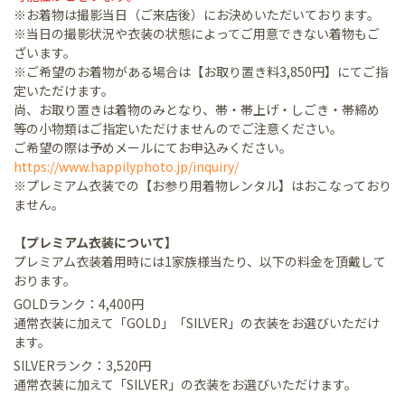
※お着物は撮影当日（ご来店後）にお決めいただいております。
※当日の撮影状況や衣装の状態によってご用意できない着物もご
ざいます。
※ご希望のお着物がある場合は【お取り置き料3,850円】にてご指
定いただけます。
尚、お取り置きは着物のみとなり、帯・帯上げ・しごき・帯締め
等の小物類はご指定いただけませんのでご注意ください。
ご希望の際は予めメールにてお申込みください。
https://www.happilyphoto.jp/inquiry/
※プレミアム衣装での【お参り用着物レンタル】はおこなっており
ません。
【プレミアム衣装について】
プレミアム衣装着用時には1家族様当たり、以下の料金を頂戴して
おります。
GOLDランク：4,400円
通常衣装に加えて「GOLD」「SILVER」の衣装をお選びいただけ
ます。
SILVERランク：3,520円
通常衣装に加えて「SILVER」の衣装をお選びいただけます。