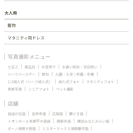
大人用
着物
マタニティ用ドレス
写真撮影メニュー
七五三
誕生日
お宮参り
お食い初め・百日祝い
ハーフバースデー
節句
入園・入学 / 卒園・卒業
1/2成人式（ハーフ成人式）
成人式フォト
マタニティフォト
家族写真
シニアフォト
ペット撮影
店舗
自由が丘店
吉祥寺店
広尾店
勝どき店
イオンモール多摩平の森店
西新井店
横浜みなとみらい店
ボーノ相模大野店
ミスターマックス湘南藤沢店