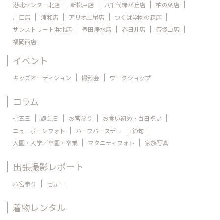
港北センター北店
新松戸店
八千代緑が丘店
柏の葉店
川口店
浦和店
アリオ上尾店
つくば学園の森店
サンストリート浜北店
豊田浄水店
春日井店
帝塚山店
福岡西店
イベント
キッズオーディション
撮影会
ワークショップ
コラム
七五三
誕生日
お宮参り
お食い初め・百日祝い
ニューボーンフォト
ハーフバースデー
節句
入園・入学／卒園・卒業
マタニティフォト
家族写真
出張撮影レポート
お宮参り
七五三
着物レンタル