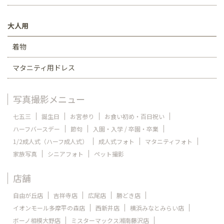
大人用
着物
マタニティ用ドレス
写真撮影メニュー
七五三
誕生日
お宮参り
お食い初め・百日祝い
ハーフバースデー
節句
入園・入学 / 卒園・卒業
1/2成人式（ハーフ成人式）
成人式フォト
マタニティフォト
家族写真
シニアフォト
ペット撮影
店舗
自由が丘店
吉祥寺店
広尾店
勝どき店
イオンモール多摩平の森店
西新井店
横浜みなとみらい店
ボーノ相模大野店
ミスターマックス湘南藤沢店