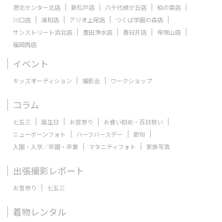
港北センター北店
新松戸店
八千代緑が丘店
柏の葉店
川口店
浦和店
アリオ上尾店
つくば学園の森店
サンストリート浜北店
豊田浄水店
春日井店
帝塚山店
福岡西店
イベント
キッズオーディション
撮影会
ワークショップ
コラム
七五三
誕生日
お宮参り
お食い初め・百日祝い
ニューボーンフォト
ハーフバースデー
節句
入園・入学／卒園・卒業
マタニティフォト
家族写真
出張撮影レポート
お宮参り
七五三
着物レンタル