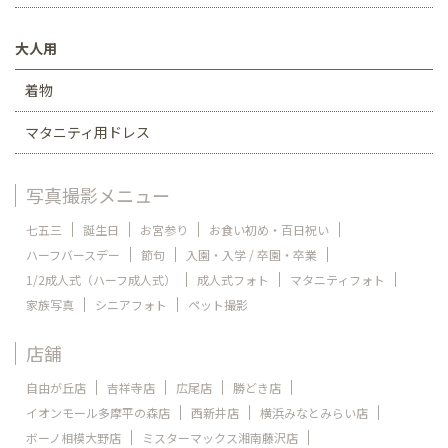
大人用
着物
マタニティ用ドレス
写真撮影メニュー
七五三
誕生日
お宮参り
お食い初め・百日祝い
ハーフバースデー
節句
入園・入学 / 卒園・卒業
1/2成人式（ハーフ成人式）
成人式フォト
マタニティフォト
家族写真
シニアフォト
ペット撮影
店舗
自由が丘店
吉祥寺店
広尾店
勝どき店
イオンモール多摩平の森店
西新井店
横浜みなとみらい店
ボーノ相模大野店
ミスターマックス湘南藤沢店