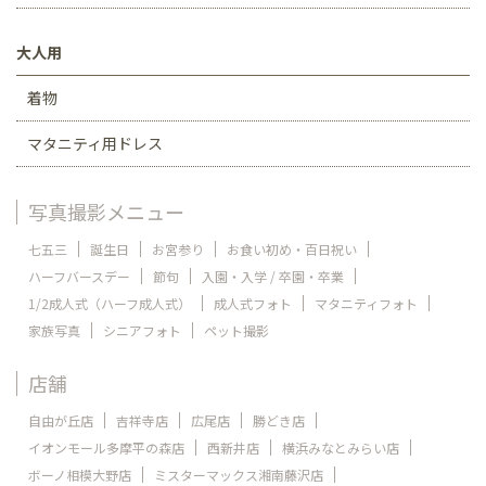
大人用
着物
マタニティ用ドレス
写真撮影メニュー
七五三
誕生日
お宮参り
お食い初め・百日祝い
ハーフバースデー
節句
入園・入学 / 卒園・卒業
1/2成人式（ハーフ成人式）
成人式フォト
マタニティフォト
家族写真
シニアフォト
ペット撮影
店舗
自由が丘店
吉祥寺店
広尾店
勝どき店
イオンモール多摩平の森店
西新井店
横浜みなとみらい店
ボーノ相模大野店
ミスターマックス湘南藤沢店