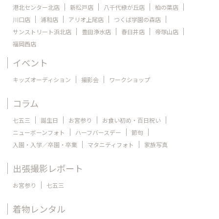
港北センター北店
新松戸店
八千代緑が丘店
柏の葉店
川口店
浦和店
アリオ上尾店
つくば学園の森店
サンストリート浜北店
豊田浄水店
春日井店
帝塚山店
福岡西店
イベント
キッズオーディション
撮影会
ワークショップ
コラム
七五三
誕生日
お宮参り
お食い初め・百日祝い
ニューボーンフォト
ハーフバースデー
節句
入園・入学／卒園・卒業
マタニティフォト
家族写真
出張撮影レポート
お宮参り
七五三
着物レンタル