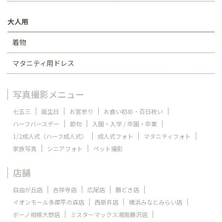
大人用
着物
マタニティ用ドレス
写真撮影メニュー
七五三
誕生日
お宮参り
お食い初め・百日祝い
ハーフバースデー
節句
入園・入学 / 卒園・卒業
1/2成人式（ハーフ成人式）
成人式フォト
マタニティフォト
家族写真
シニアフォト
ペット撮影
店舗
自由が丘店
吉祥寺店
広尾店
勝どき店
イオンモール多摩平の森店
西新井店
横浜みなとみらい店
ボーノ相模大野店
ミスターマックス湘南藤沢店