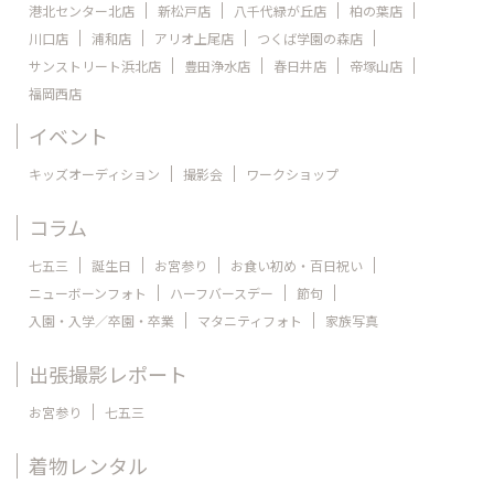
港北センター北店
新松戸店
八千代緑が丘店
柏の葉店
川口店
浦和店
アリオ上尾店
つくば学園の森店
サンストリート浜北店
豊田浄水店
春日井店
帝塚山店
福岡西店
イベント
キッズオーディション
撮影会
ワークショップ
コラム
七五三
誕生日
お宮参り
お食い初め・百日祝い
ニューボーンフォト
ハーフバースデー
節句
入園・入学／卒園・卒業
マタニティフォト
家族写真
出張撮影レポート
お宮参り
七五三
着物レンタル