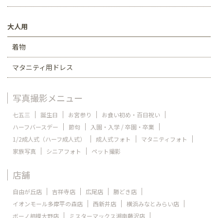
大人用
着物
マタニティ用ドレス
写真撮影メニュー
七五三
誕生日
お宮参り
お食い初め・百日祝い
ハーフバースデー
節句
入園・入学 / 卒園・卒業
1/2成人式（ハーフ成人式）
成人式フォト
マタニティフォト
家族写真
シニアフォト
ペット撮影
店舗
自由が丘店
吉祥寺店
広尾店
勝どき店
イオンモール多摩平の森店
西新井店
横浜みなとみらい店
ボーノ相模大野店
ミスターマックス湘南藤沢店