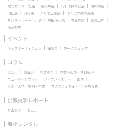
港北センター北店
新松戸店
八千代緑が丘店
柏の葉店
川口店
浦和店
アリオ上尾店
つくば学園の森店
サンストリート浜北店
豊田浄水店
春日井店
帝塚山店
福岡西店
イベント
キッズオーディション
撮影会
ワークショップ
コラム
七五三
誕生日
お宮参り
お食い初め・百日祝い
ニューボーンフォト
ハーフバースデー
節句
入園・入学／卒園・卒業
マタニティフォト
家族写真
出張撮影レポート
お宮参り
七五三
着物レンタル