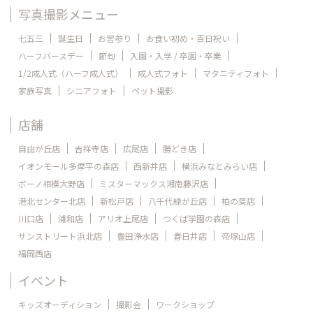
写真撮影メニュー
七五三
誕生日
お宮参り
お食い初め・百日祝い
ハーフバースデー
節句
入園・入学 / 卒園・卒業
1/2成人式（ハーフ成人式）
成人式フォト
マタニティフォト
家族写真
シニアフォト
ペット撮影
店舗
自由が丘店
吉祥寺店
広尾店
勝どき店
イオンモール多摩平の森店
西新井店
横浜みなとみらい店
ボーノ相模大野店
ミスターマックス湘南藤沢店
港北センター北店
新松戸店
八千代緑が丘店
柏の葉店
川口店
浦和店
アリオ上尾店
つくば学園の森店
サンストリート浜北店
豊田浄水店
春日井店
帝塚山店
福岡西店
イベント
キッズオーディション
撮影会
ワークショップ