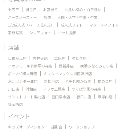
七五三
誕生日
お宮参り
お食い初め・百日祝い
ハーフバースデー
節句
入園・入学 / 卒園・卒業
1/2成人式（ハーフ成人式）
成人式フォト
マタニティフォト
家族写真
シニアフォト
ペット撮影
店舗
自由が丘店
吉祥寺店
広尾店
勝どき店
イオンモール多摩平の森店
西新井店
横浜みなとみらい店
ボーノ相模大野店
ミスターマックス湘南藤沢店
港北センター北店
新松戸店
八千代緑が丘店
柏の葉店
川口店
浦和店
アリオ上尾店
つくば学園の森店
サンストリート浜北店
豊田浄水店
春日井店
帝塚山店
福岡西店
イベント
キッズオーディション
撮影会
ワークショップ