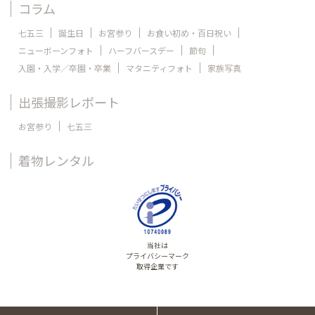
コラム
七五三
誕生日
お宮参り
お食い初め・百日祝い
ニューボーンフォト
ハーフバースデー
節句
入園・入学／卒園・卒業
マタニティフォト
家族写真
出張撮影レポート
お宮参り
七五三
着物レンタル
当社は
プライバシーマーク
取得企業です