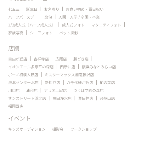
七五三
誕生日
お宮参り
お食い初め・百日祝い
ハーフバースデー
節句
入園・入学 / 卒園・卒業
1/2成人式（ハーフ成人式）
成人式フォト
マタニティフォト
家族写真
シニアフォト
ペット撮影
店舗
自由が丘店
吉祥寺店
広尾店
勝どき店
イオンモール多摩平の森店
西新井店
横浜みなとみらい店
ボーノ相模大野店
ミスターマックス湘南藤沢店
港北センター北店
新松戸店
八千代緑が丘店
柏の葉店
川口店
浦和店
アリオ上尾店
つくば学園の森店
サンストリート浜北店
豊田浄水店
春日井店
帝塚山店
福岡西店
イベント
キッズオーディション
撮影会
ワークショップ