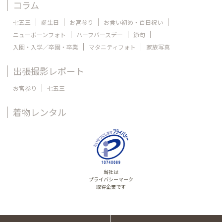
コラム
七五三
誕生日
お宮参り
お食い初め・百日祝い
ニューボーンフォト
ハーフバースデー
節句
入園・入学／卒園・卒業
マタニティフォト
家族写真
出張撮影レポート
お宮参り
七五三
着物レンタル
当社は
プライバシーマーク
取得企業です