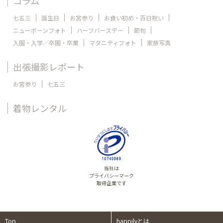
コラム
七五三
誕生日
お宮参り
お食い初め・百日祝い
ニューボーンフォト
ハーフバースデー
節句
入園・入学／卒園・卒業
マタニティフォト
家族写真
出張撮影レポート
お宮参り
七五三
着物レンタル
当社は
プライバシーマーク
取得企業です
Top
happilyとは