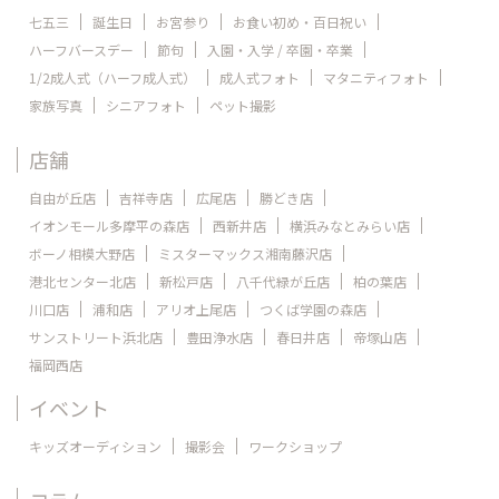
七五三
誕生日
お宮参り
お食い初め・百日祝い
ハーフバースデー
節句
入園・入学 / 卒園・卒業
1/2成人式（ハーフ成人式）
成人式フォト
マタニティフォト
家族写真
シニアフォト
ペット撮影
店舗
自由が丘店
吉祥寺店
広尾店
勝どき店
イオンモール多摩平の森店
西新井店
横浜みなとみらい店
ボーノ相模大野店
ミスターマックス湘南藤沢店
港北センター北店
新松戸店
八千代緑が丘店
柏の葉店
川口店
浦和店
アリオ上尾店
つくば学園の森店
サンストリート浜北店
豊田浄水店
春日井店
帝塚山店
福岡西店
イベント
キッズオーディション
撮影会
ワークショップ