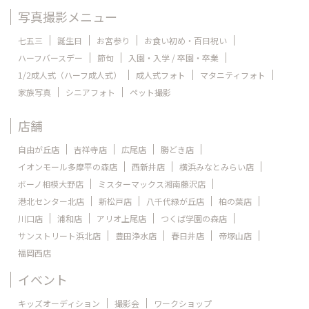
写真撮影メニュー
七五三
誕生日
お宮参り
お食い初め・百日祝い
ハーフバースデー
節句
入園・入学 / 卒園・卒業
1/2成人式（ハーフ成人式）
成人式フォト
マタニティフォト
家族写真
シニアフォト
ペット撮影
店舗
自由が丘店
吉祥寺店
広尾店
勝どき店
イオンモール多摩平の森店
西新井店
横浜みなとみらい店
ボーノ相模大野店
ミスターマックス湘南藤沢店
港北センター北店
新松戸店
八千代緑が丘店
柏の葉店
川口店
浦和店
アリオ上尾店
つくば学園の森店
サンストリート浜北店
豊田浄水店
春日井店
帝塚山店
福岡西店
イベント
キッズオーディション
撮影会
ワークショップ