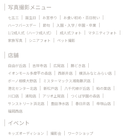
写真撮影メニュー
七五三
誕生日
お宮参り
お食い初め・百日祝い
ハーフバースデー
節句
入園・入学 / 卒園・卒業
1/2成人式（ハーフ成人式）
成人式フォト
マタニティフォト
家族写真
シニアフォト
ペット撮影
店舗
自由が丘店
吉祥寺店
広尾店
勝どき店
イオンモール多摩平の森店
西新井店
横浜みなとみらい店
ボーノ相模大野店
ミスターマックス湘南藤沢店
港北センター北店
新松戸店
八千代緑が丘店
柏の葉店
川口店
浦和店
アリオ上尾店
つくば学園の森店
サンストリート浜北店
豊田浄水店
春日井店
帝塚山店
福岡西店
イベント
キッズオーディション
撮影会
ワークショップ