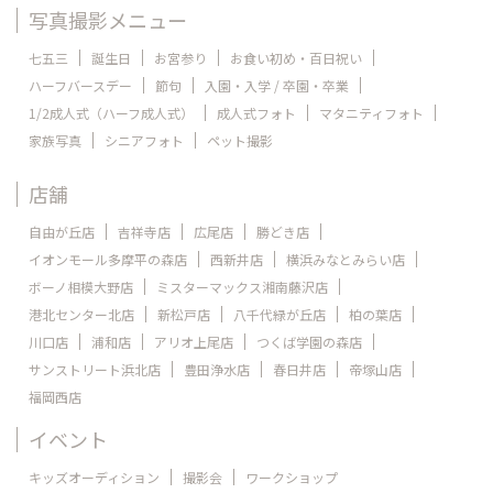
写真撮影メニュー
七五三
誕生日
お宮参り
お食い初め・百日祝い
ハーフバースデー
節句
入園・入学 / 卒園・卒業
1/2成人式（ハーフ成人式）
成人式フォト
マタニティフォト
家族写真
シニアフォト
ペット撮影
店舗
自由が丘店
吉祥寺店
広尾店
勝どき店
イオンモール多摩平の森店
西新井店
横浜みなとみらい店
ボーノ相模大野店
ミスターマックス湘南藤沢店
港北センター北店
新松戸店
八千代緑が丘店
柏の葉店
川口店
浦和店
アリオ上尾店
つくば学園の森店
サンストリート浜北店
豊田浄水店
春日井店
帝塚山店
福岡西店
イベント
キッズオーディション
撮影会
ワークショップ