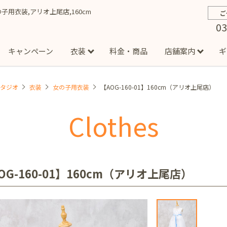
女の子用衣装,アリオ上尾店,160cm
ご
03
キャンペーン
衣装
料金・商品
店舗案内
ギ
スタジオ
衣装
女の子用衣装
【AOG-160-01】160cm（アリオ上尾店）
約から撮影までの流れ
お宮参り
お食い初め・百日祝い
イベント撮影
ハーフバースデー
よくある質問
お知ら
節
Clothes
店
七五三着物(男の子)
勝どき店
吉祥寺店
1/2成人式着物(女の子)
イオンモール多摩平の森店
1/2成人式着物
西
成人式）
成人式フォト
マタニティフォト
家族写真
シ
子)
フォーマル衣装(男の子)
祝い着
女の子用衣装
男
ボーノ相模大野店
ミスターマックス湘南藤沢店
港北セン
OG-160-01】160cm（アリオ上尾店）
用ドレス
入園・入学／卒園・卒業
ファミリーフォト
誕生日
緑が丘店
柏の葉店