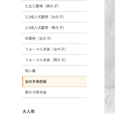
川口店
浦和店
七五三着物（男の子）
茨城県
1/2成人式着物（女の子）
つくば学園の森店
1/2成人式着物（男の子）
静岡県
卒業袴（女の子）
サンストリート浜北
フォーマル衣装（女の子）
愛知県
豊田浄水店
春日
フォーマル衣装（男の子）
大阪府
祝い着
帝塚山店
女の子用衣装
福岡県
男の子用衣装
福岡西店
大人用