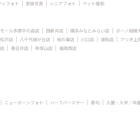
ティフォト
家族写真
シニアフォト
ペット撮影
モール多摩平の森店
西新井店
横浜みなとみらい店
ボーノ相模
松戸店
八千代緑が丘店
柏の葉店
川口店
浦和店
アリオ上
店
春日井店
帝塚山店
福岡西店
ニューボーンフォト
ハーフバースデー
節句
入園・入学／卒