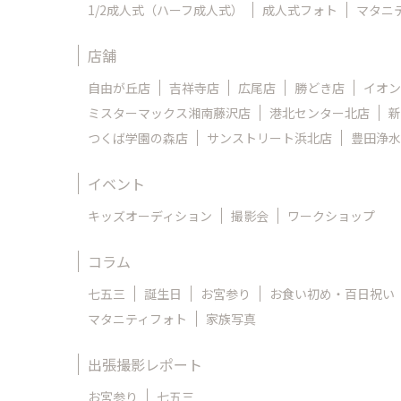
1/2成人式（ハーフ成人式）
成人式フォト
マタニ
店舗
自由が丘店
吉祥寺店
広尾店
勝どき店
イオン
ミスターマックス湘南藤沢店
港北センター北店
新
つくば学園の森店
サンストリート浜北店
豊田浄水
イベント
キッズオーディション
撮影会
ワークショップ
コラム
七五三
誕生日
お宮参り
お食い初め・百日祝い
マタニティフォト
家族写真
出張撮影レポート
お宮参り
七五三