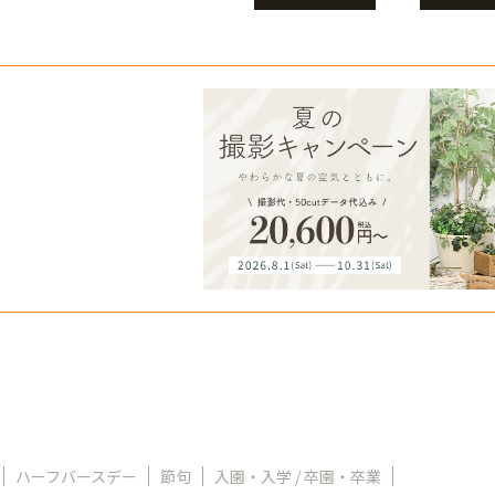
ハーフバースデー
節句
入園・入学 / 卒園・卒業