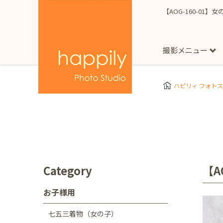
【AOG-160-01】
撮影メニュー
More
スタジオ撮影
Clothes
Store
ハピリィ フォト
お子様用
東京都
七五三
happilyとは
誕生日
予
七五三着物(女の子)
自由が丘店
広尾
1/2成人式（ハーフ
フォーマル衣装(女の
神奈川県
出張撮影
大人用
横浜みなとみらい店
Category
【A
着物
マタニティ
七五三
お宮参り
千葉県
お子様用
出張撮影レポート
新松戸店
八千代
七五三着物（女の子）
埼玉県