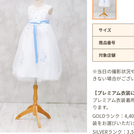
アリオ上尾店
サイズ
商品番号
店
対象店舗
井店
※当日の撮影状況
きない場合がござ
【プレミアム衣装
プレミアム衣装着
ります。
GOLDランク：4,
装をお選びいただ
SILVERランク：3