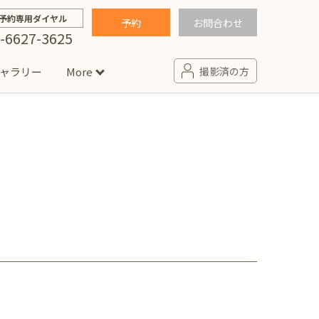
予約専用ダイヤル
予約
お問合わせ
-6627-3625
ャラリー
More
撮影済の方
せ
句
入園・入学／卒園・卒業
コラム
(男の子)
新井店
卒業袴(女の子)
ニアフォト
ペット撮影
の子用衣装
ター北店
プロフィール写真・宣材写真
ペット