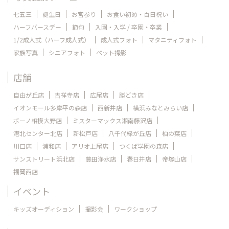
七五三
誕生日
お宮参り
お食い初め・百日祝い
ハーフバースデー
節句
入園・入学 / 卒園・卒業
1/2成人式（ハーフ成人式）
成人式フォト
マタニティフォト
家族写真
シニアフォト
ペット撮影
店舗
自由が丘店
吉祥寺店
広尾店
勝どき店
イオンモール多摩平の森店
西新井店
横浜みなとみらい店
ボーノ相模大野店
ミスターマックス湘南藤沢店
港北センター北店
新松戸店
八千代緑が丘店
柏の葉店
川口店
浦和店
アリオ上尾店
つくば学園の森店
サンストリート浜北店
豊田浄水店
春日井店
帝塚山店
福岡西店
イベント
キッズオーディション
撮影会
ワークショップ