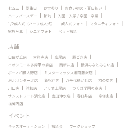
七五三
誕生日
お宮参り
お食い初め・百日祝い
ハーフバースデー
節句
入園・入学 / 卒園・卒業
1/2成人式（ハーフ成人式）
成人式フォト
マタニティフォト
家族写真
シニアフォト
ペット撮影
店舗
自由が丘店
吉祥寺店
広尾店
勝どき店
イオンモール多摩平の森店
西新井店
横浜みなとみらい店
ボーノ相模大野店
ミスターマックス湘南藤沢店
港北センター北店
新松戸店
八千代緑が丘店
柏の葉店
川口店
浦和店
アリオ上尾店
つくば学園の森店
サンストリート浜北店
豊田浄水店
春日井店
帝塚山店
福岡西店
イベント
キッズオーディション
撮影会
ワークショップ