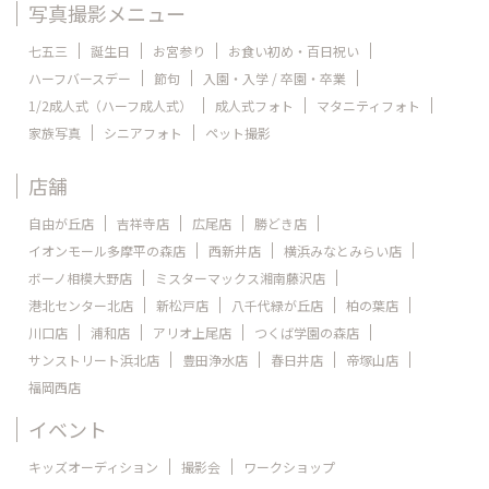
写真撮影メニュー
七五三
誕生日
お宮参り
お食い初め・百日祝い
ハーフバースデー
節句
入園・入学 / 卒園・卒業
1/2成人式（ハーフ成人式）
成人式フォト
マタニティフォト
家族写真
シニアフォト
ペット撮影
店舗
自由が丘店
吉祥寺店
広尾店
勝どき店
イオンモール多摩平の森店
西新井店
横浜みなとみらい店
ボーノ相模大野店
ミスターマックス湘南藤沢店
港北センター北店
新松戸店
八千代緑が丘店
柏の葉店
川口店
浦和店
アリオ上尾店
つくば学園の森店
サンストリート浜北店
豊田浄水店
春日井店
帝塚山店
福岡西店
イベント
キッズオーディション
撮影会
ワークショップ