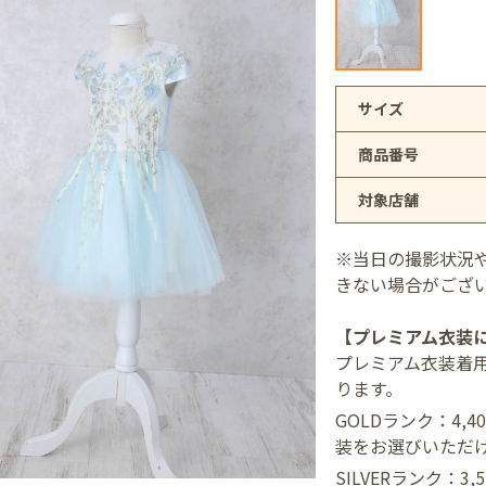
アリオ上尾店
サイズ
商品番号
店
対象店舗
井店
※当日の撮影状況
きない場合がござ
【プレミアム衣装
プレミアム衣装着
ります。
GOLDランク：4,
装をお選びいただ
SILVERランク：3