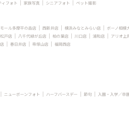
ティフォト
家族写真
シニアフォト
ペット撮影
モール多摩平の森店
西新井店
横浜みなとみらい店
ボーノ相模
松戸店
八千代緑が丘店
柏の葉店
川口店
浦和店
アリオ上
店
春日井店
帝塚山店
福岡西店
ニューボーンフォト
ハーフバースデー
節句
入園・入学／卒