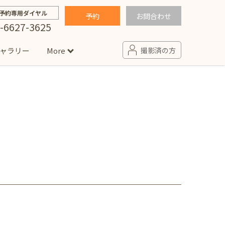
予約専用ダイヤル
予約
お問合わせ
-6627-3625
ャラリー
More
撮影済の方
せ
句
入園・入学／卒園・卒業
コラム
(男の子)
新井店
卒業袴(女の子)
ニアフォト
ペット撮影
の子用衣装
ター北店
プロフィール写真・宣材写真
ペット