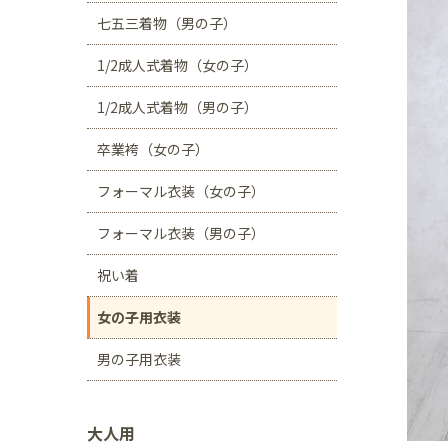
川口店
浦和店
七五三着物（男の子）
茨城県
1/2成人式着物（女の子）
つくば学園の森店
1/2成人式着物（男の子）
静岡県
卒業袴（女の子）
サンストリート浜北
フォーマル衣装（女の子）
愛知県
豊田浄水店
春日
フォーマル衣装（男の子）
大阪府
祝い着
帝塚山店
女の子用衣装
福岡県
男の子用衣装
福岡西店
大人用