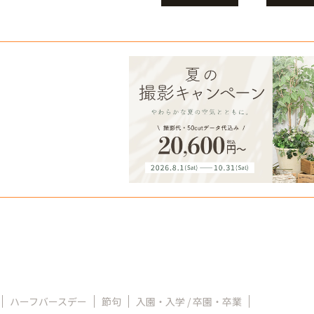
ハーフバースデー
節句
入園・入学 / 卒園・卒業