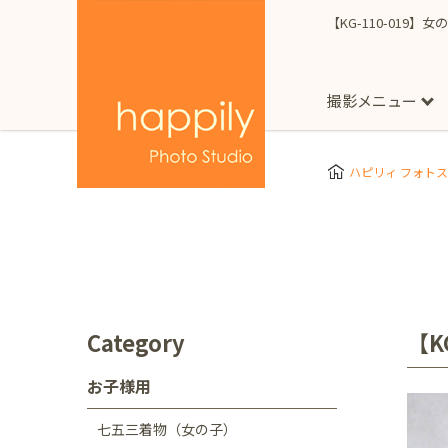
【KG-110-019】女
撮影メニュー
More
スタジオ撮影
Clothes
Store
ハピリィ フォト
お子様用
東京都
七五三
happilyとは
誕生日
予
七五三着物(女の子)
自由が丘店
広尾
1/2成人式（ハーフ
フォーマル衣装(女の
神奈川県
出張撮影
大人用
横浜みなとみらい店
Category
【K
着物
マタニティ
七五三
お宮参り
千葉県
お子様用
出張撮影レポート
新松戸店
八千代
七五三着物（女の子）
埼玉県