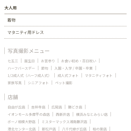
大人用
着物
マタニティ用ドレス
写真撮影メニュー
七五三
誕生日
お宮参り
お食い初め・百日祝い
ハーフバースデー
節句
入園・入学 / 卒園・卒業
1/2成人式（ハーフ成人式）
成人式フォト
マタニティフォト
家族写真
シニアフォト
ペット撮影
店舗
自由が丘店
吉祥寺店
広尾店
勝どき店
イオンモール多摩平の森店
西新井店
横浜みなとみらい店
ボーノ相模大野店
ミスターマックス湘南藤沢店
港北センター北店
新松戸店
八千代緑が丘店
柏の葉店