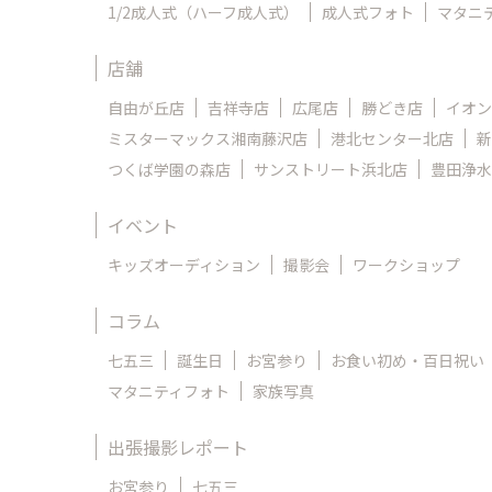
1/2成人式（ハーフ成人式）
成人式フォト
マタニ
店舗
自由が丘店
吉祥寺店
広尾店
勝どき店
イオン
ミスターマックス湘南藤沢店
港北センター北店
新
つくば学園の森店
サンストリート浜北店
豊田浄水
イベント
キッズオーディション
撮影会
ワークショップ
コラム
七五三
誕生日
お宮参り
お食い初め・百日祝い
マタニティフォト
家族写真
出張撮影レポート
お宮参り
七五三