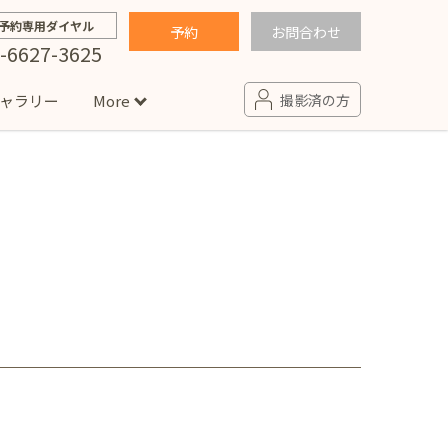
予約専用ダイヤル
予約
お問合わせ
-6627-3625
ャラリー
More
撮影済の方
せ
句
入園・入学／卒園・卒業
コラム
(男の子)
新井店
卒業袴(女の子)
ニアフォト
ペット撮影
の子用衣装
ター北店
プロフィール写真・宣材写真
ペット