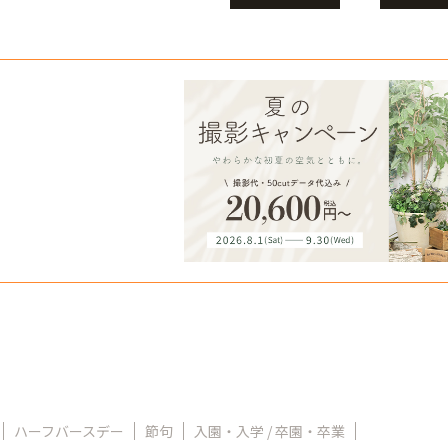
ハーフバースデー
節句
入園・入学 / 卒園・卒業