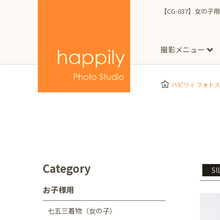
【CG-037】女の子用
撮影メニュー
More
スタジオ撮影
Clothes
Store
ハピリィ フォト
お子様用
東京都
七五三
happilyとは
誕生日
予
七五三着物(女の子)
自由が丘店
広尾
1/2成人式（ハーフ
フォーマル衣装(女の
神奈川県
出張撮影
大人用
横浜みなとみらい店
Category
SI
着物
マタニティ
七五三
お宮参り
千葉県
お子様用
出張撮影レポート
新松戸店
八千代
七五三着物（女の子）
埼玉県