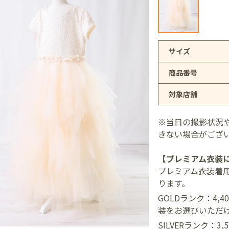
アリオ上尾店
サイズ
商品番号
店
対象店舗
井店
※当日の撮影状況
きない場合がござ
【プレミアム衣装
プレミアム衣装着
ります。
GOLDランク：4,
装をお選びいただ
SILVERランク：3