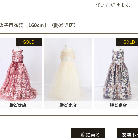
びいただけます。
の子用衣装［160cm］（勝どき店）
GOLD
GOLD
勝どき店
勝どき店
勝どき店
一覧に戻る
衣装ト