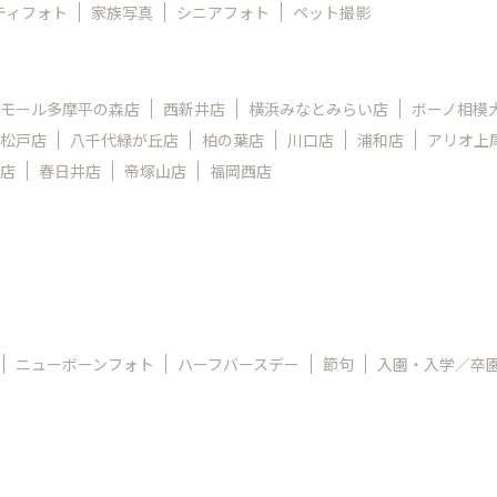
ティフォト
家族写真
シニアフォト
ペット撮影
モール多摩平の森店
西新井店
横浜みなとみらい店
ボーノ相模
松戸店
八千代緑が丘店
柏の葉店
川口店
浦和店
アリオ上
店
春日井店
帝塚山店
福岡西店
ニューボーンフォト
ハーフバースデー
節句
入園・入学／卒