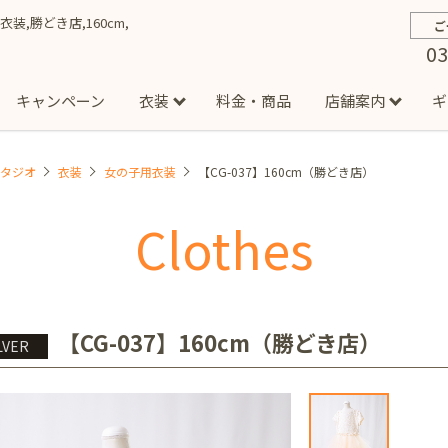
衣装,勝どき店,160cm,
ご
03
キャンペーン
衣装
料金・商品
店舗案内
ギ
スタジオ
衣装
女の子用衣装
【CG-037】160cm（勝どき店）
約から撮影までの流れ
お宮参り
お食い初め・百日祝い
イベント撮影
ハーフバースデー
よくある質問
お知ら
節
Clothes
店
七五三着物(男の子)
勝どき店
吉祥寺店
1/2成人式着物(女の子)
イオンモール多摩平の森店
1/2成人式着物
西
成人式）
成人式フォト
マタニティフォト
家族写真
シ
子)
フォーマル衣装(男の子)
祝い着
女の子用衣装
男
ボーノ相模大野店
ミスターマックス湘南藤沢店
港北セン
【CG-037】160cm（勝どき店）
LVER
用ドレス
入園・入学／卒園・卒業
ファミリーフォト
誕生日
緑が丘店
柏の葉店