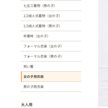
川口店
浦和店
七五三着物（男の子）
茨城県
1/2成人式着物（女の子）
つくば学園の森店
1/2成人式着物（男の子）
静岡県
卒業袴（女の子）
サンストリート浜北
フォーマル衣装（女の子）
愛知県
豊田浄水店
春日
フォーマル衣装（男の子）
大阪府
祝い着
帝塚山店
女の子用衣装
福岡県
男の子用衣装
福岡西店
大人用