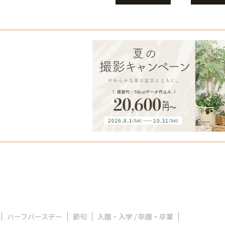
ハーフバースデー
節句
入園・入学 / 卒園・卒業