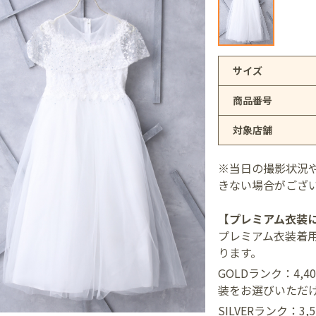
アリオ上尾店
サイズ
商品番号
店
対象店舗
井店
※当日の撮影状況
きない場合がござ
【プレミアム衣装
プレミアム衣装着
ります。
GOLDランク：4,
装をお選びいただ
SILVERランク：3