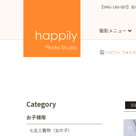
【YMG-160-007
撮影メニュー
More
スタジオ撮影
Clothes
Store
ハピリィ フォト
お子様用
東京都
七五三
happilyとは
誕生日
予
七五三着物(女の子)
自由が丘店
広尾
1/2成人式（ハーフ
フォーマル衣装(女の
神奈川県
出張撮影
大人用
横浜みなとみらい店
Category
SI
着物
マタニティ
七五三
お宮参り
千葉県
お子様用
出張撮影レポート
新松戸店
八千代
七五三着物（女の子）
埼玉県