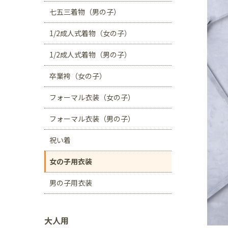
川口店
浦和店
七五三着物（男の子）
茨城県
1/2成人式着物（女の子）
つくば学園の森店
1/2成人式着物（男の子）
静岡県
卒業袴（女の子）
サンストリート浜北
フォーマル衣装（女の子）
愛知県
豊田浄水店
春日
フォーマル衣装（男の子）
大阪府
祝い着
帝塚山店
女の子用衣装
福岡県
男の子用衣装
福岡西店
大人用