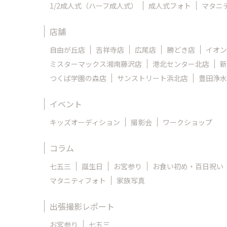
1/2成人式（ハーフ成人式）
成人式フォト
マタニ
店舗
自由が丘店
吉祥寺店
広尾店
勝どき店
イオン
ミスターマックス湘南藤沢店
港北センター北店
新
つくば学園の森店
サンストリート浜北店
豊田浄水
イベント
キッズオーディション
撮影会
ワークショップ
コラム
七五三
誕生日
お宮参り
お食い初め・百日祝い
マタニティフォト
家族写真
出張撮影レポート
お宮参り
七五三