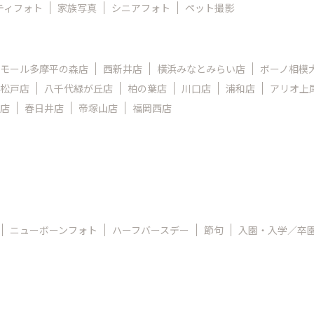
ティフォト
家族写真
シニアフォト
ペット撮影
モール多摩平の森店
西新井店
横浜みなとみらい店
ボーノ相模
松戸店
八千代緑が丘店
柏の葉店
川口店
浦和店
アリオ上
店
春日井店
帝塚山店
福岡西店
ニューボーンフォト
ハーフバースデー
節句
入園・入学／卒