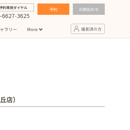
予約専用ダイヤル
予約
お問合わせ
-6627-3625
ャラリー
More
撮影済の方
せ
句
入園・入学／卒園・卒業
コラム
(男の子)
新井店
卒業袴(女の子)
ニアフォト
ペット撮影
の子用衣装
ター北店
が丘店）
プロフィール写真・宣材写真
ペット