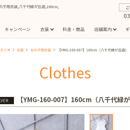
】女の子用衣装,八千代緑が丘店,160cm,
ご
03
キャンペーン
衣装
料金・商品
店舗案内
ギ
スタジオ
衣装
女の子用衣装
【YMG-160-007】160cm（八千代緑が丘店）
約から撮影までの流れ
お宮参り
お食い初め・百日祝い
イベント撮影
ハーフバースデー
よくある質問
お知ら
節
Clothes
店
七五三着物(男の子)
勝どき店
吉祥寺店
1/2成人式着物(女の子)
イオンモール多摩平の森店
1/2成人式着物
西
成人式）
成人式フォト
マタニティフォト
家族写真
シ
子)
フォーマル衣装(男の子)
祝い着
女の子用衣装
男
ボーノ相模大野店
ミスターマックス湘南藤沢店
港北セン
【YMG-160-007】160cm（八千代緑
LVER
用ドレス
入園・入学／卒園・卒業
ファミリーフォト
誕生日
緑が丘店
柏の葉店