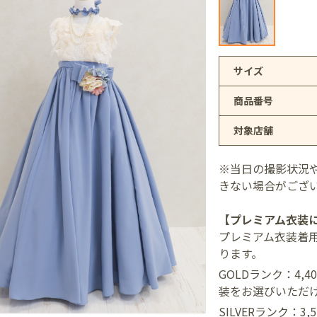
アリオ上尾店
サイズ
商品番号
店
対象店舗
井店
※当日の撮影状況
きない場合がござ
【プレミアム衣装
プレミアム衣装着
ります。
GOLDランク：4,
装をお選びいただ
SILVERランク：3