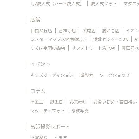
1/2成人式（ハーフ成人式）
成人式フォト
マタニ
店舗
自由が丘店
吉祥寺店
広尾店
勝どき店
イオン
ミスターマックス湘南藤沢店
港北センター北店
新
つくば学園の森店
サンストリート浜北店
豊田浄水
イベント
キッズオーディション
撮影会
ワークショップ
コラム
七五三
誕生日
お宮参り
お食い初め・百日祝い
マタニティフォト
家族写真
出張撮影レポート
お宮参り
七五三