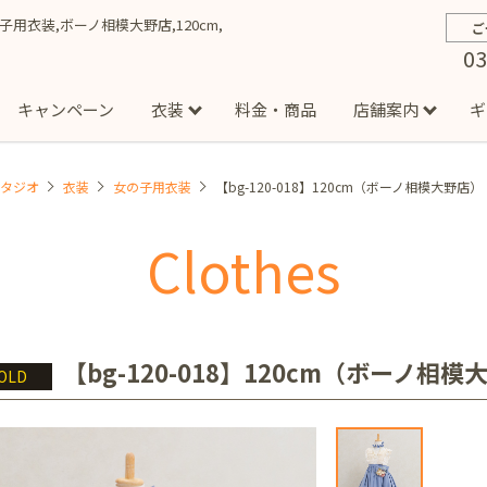
女の子用衣装,ボーノ相模大野店,120cm,
ご
03
キャンペーン
衣装
料金・商品
店舗案内
ギ
スタジオ
衣装
女の子用衣装
【bg-120-018】120cm（ボーノ相模大野店）
約から撮影までの流れ
お宮参り
お食い初め・百日祝い
イベント撮影
ハーフバースデー
よくある質問
お知ら
節
Clothes
店
七五三着物(男の子)
勝どき店
吉祥寺店
1/2成人式着物(女の子)
イオンモール多摩平の森店
1/2成人式着物
西
成人式）
成人式フォト
マタニティフォト
家族写真
シ
子)
フォーマル衣装(男の子)
祝い着
女の子用衣装
男
ボーノ相模大野店
ミスターマックス湘南藤沢店
港北セン
【bg-120-018】120cm（ボーノ相模
OLD
用ドレス
入園・入学／卒園・卒業
ファミリーフォト
誕生日
緑が丘店
柏の葉店