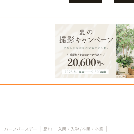
ハーフバースデー
節句
入園・入学 / 卒園・卒業