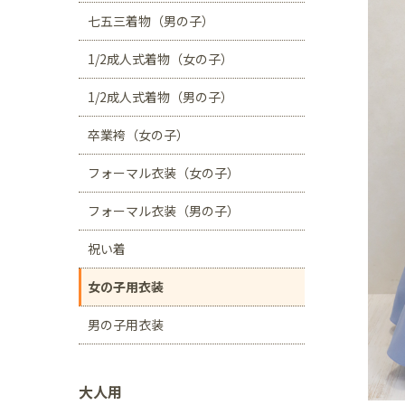
川口店
浦和店
七五三着物（男の子）
茨城県
1/2成人式着物（女の子）
つくば学園の森店
1/2成人式着物（男の子）
静岡県
卒業袴（女の子）
サンストリート浜北
フォーマル衣装（女の子）
愛知県
豊田浄水店
春日
フォーマル衣装（男の子）
大阪府
祝い着
帝塚山店
女の子用衣装
福岡県
男の子用衣装
福岡西店
大人用