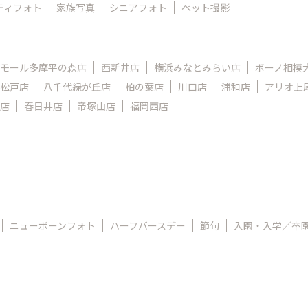
ティフォト
家族写真
シニアフォト
ペット撮影
モール多摩平の森店
西新井店
横浜みなとみらい店
ボーノ相模
松戸店
八千代緑が丘店
柏の葉店
川口店
浦和店
アリオ上
店
春日井店
帝塚山店
福岡西店
ニューボーンフォト
ハーフバースデー
節句
入園・入学／卒