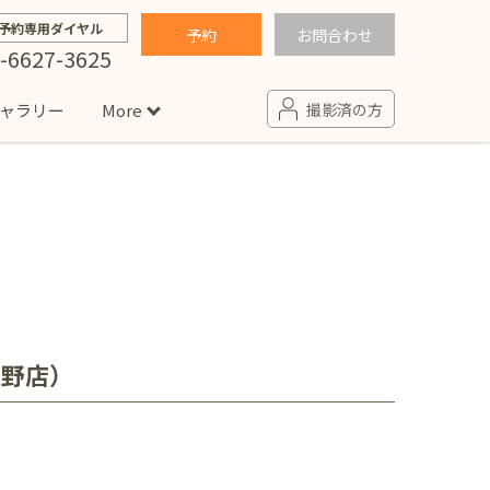
予約専用ダイヤル
予約
お問合わせ
-6627-3625
ャラリー
More
撮影済の方
せ
句
入園・入学／卒園・卒業
コラム
(男の子)
新井店
卒業袴(女の子)
ニアフォト
ペット撮影
の子用衣装
ター北店
大野店）
プロフィール写真・宣材写真
ペット