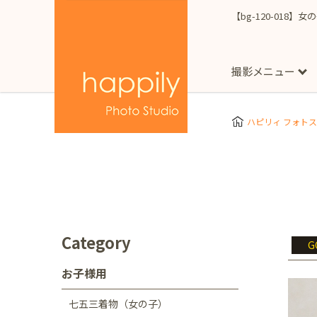
【bg-120-018】
撮影メニュー
More
スタジオ撮影
Clothes
Store
ハピリィ フォト
お子様用
東京都
七五三
happilyとは
誕生日
予
七五三着物(女の子)
自由が丘店
広尾
1/2成人式（ハーフ
フォーマル衣装(女の
神奈川県
出張撮影
大人用
横浜みなとみらい店
Category
G
着物
マタニティ
七五三
お宮参り
千葉県
お子様用
出張撮影レポート
新松戸店
八千代
七五三着物（女の子）
埼玉県