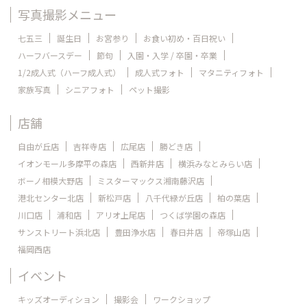
写真撮影メニュー
七五三
誕生日
お宮参り
お食い初め・百日祝い
ハーフバースデー
節句
入園・入学 / 卒園・卒業
1/2成人式（ハーフ成人式）
成人式フォト
マタニティフォト
家族写真
シニアフォト
ペット撮影
店舗
自由が丘店
吉祥寺店
広尾店
勝どき店
イオンモール多摩平の森店
西新井店
横浜みなとみらい店
ボーノ相模大野店
ミスターマックス湘南藤沢店
港北センター北店
新松戸店
八千代緑が丘店
柏の葉店
川口店
浦和店
アリオ上尾店
つくば学園の森店
サンストリート浜北店
豊田浄水店
春日井店
帝塚山店
福岡西店
イベント
キッズオーディション
撮影会
ワークショップ