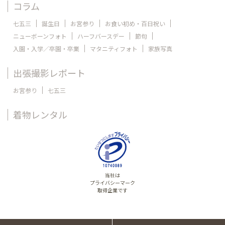
コラム
七五三
誕生日
お宮参り
お食い初め・百日祝い
ニューボーンフォト
ハーフバースデー
節句
入園・入学／卒園・卒業
マタニティフォト
家族写真
出張撮影レポート
お宮参り
七五三
着物レンタル
当社は
プライバシーマーク
取得企業です