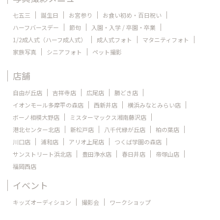
七五三
誕生日
お宮参り
お食い初め・百日祝い
ハーフバースデー
節句
入園・入学 / 卒園・卒業
1/2成人式（ハーフ成人式）
成人式フォト
マタニティフォト
家族写真
シニアフォト
ペット撮影
店舗
自由が丘店
吉祥寺店
広尾店
勝どき店
イオンモール多摩平の森店
西新井店
横浜みなとみらい店
ボーノ相模大野店
ミスターマックス湘南藤沢店
港北センター北店
新松戸店
八千代緑が丘店
柏の葉店
川口店
浦和店
アリオ上尾店
つくば学園の森店
サンストリート浜北店
豊田浄水店
春日井店
帝塚山店
福岡西店
イベント
キッズオーディション
撮影会
ワークショップ