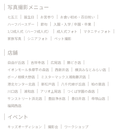
写真撮影メニュー
七五三
誕生日
お宮参り
お食い初め・百日祝い
ハーフバースデー
節句
入園・入学 / 卒園・卒業
1/2成人式（ハーフ成人式）
成人式フォト
マタニティフォト
家族写真
シニアフォト
ペット撮影
店舗
自由が丘店
吉祥寺店
広尾店
勝どき店
イオンモール多摩平の森店
西新井店
横浜みなとみらい店
ボーノ相模大野店
ミスターマックス湘南藤沢店
港北センター北店
新松戸店
八千代緑が丘店
柏の葉店
川口店
浦和店
アリオ上尾店
つくば学園の森店
サンストリート浜北店
豊田浄水店
春日井店
帝塚山店
福岡西店
イベント
キッズオーディション
撮影会
ワークショップ