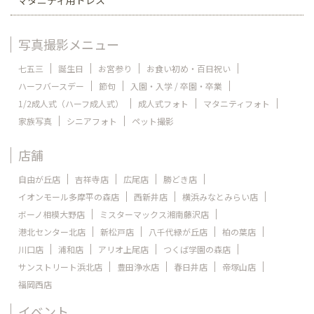
写真撮影メニュー
七五三
誕生日
お宮参り
お食い初め・百日祝い
ハーフバースデー
節句
入園・入学 / 卒園・卒業
1/2成人式（ハーフ成人式）
成人式フォト
マタニティフォト
家族写真
シニアフォト
ペット撮影
店舗
自由が丘店
吉祥寺店
広尾店
勝どき店
イオンモール多摩平の森店
西新井店
横浜みなとみらい店
ボーノ相模大野店
ミスターマックス湘南藤沢店
港北センター北店
新松戸店
八千代緑が丘店
柏の葉店
川口店
浦和店
アリオ上尾店
つくば学園の森店
サンストリート浜北店
豊田浄水店
春日井店
帝塚山店
福岡西店
イベント