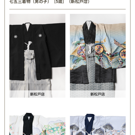
七五三着物（男の子）［5歳］（新松戸店）
新松戸店
新松戸店