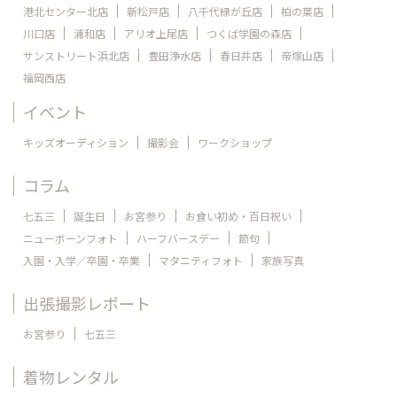
港北センター北店
新松戸店
八千代緑が丘店
柏の葉店
川口店
浦和店
アリオ上尾店
つくば学園の森店
サンストリート浜北店
豊田浄水店
春日井店
帝塚山店
福岡西店
イベント
キッズオーディション
撮影会
ワークショップ
コラム
七五三
誕生日
お宮参り
お食い初め・百日祝い
ニューボーンフォト
ハーフバースデー
節句
入園・入学／卒園・卒業
マタニティフォト
家族写真
出張撮影レポート
お宮参り
七五三
着物レンタル