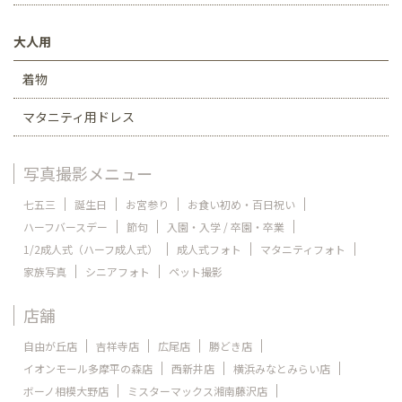
大人用
着物
マタニティ用ドレス
写真撮影メニュー
七五三
誕生日
お宮参り
お食い初め・百日祝い
ハーフバースデー
節句
入園・入学 / 卒園・卒業
1/2成人式（ハーフ成人式）
成人式フォト
マタニティフォト
家族写真
シニアフォト
ペット撮影
店舗
自由が丘店
吉祥寺店
広尾店
勝どき店
イオンモール多摩平の森店
西新井店
横浜みなとみらい店
ボーノ相模大野店
ミスターマックス湘南藤沢店