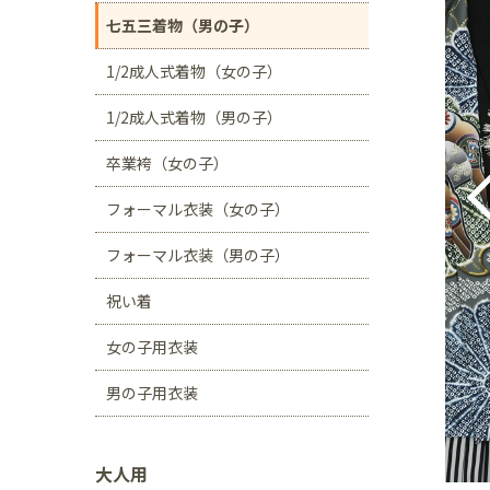
川口店
浦和店
七五三着物（男の子）
茨城県
1/2成人式着物（女の子）
つくば学園の森店
1/2成人式着物（男の子）
静岡県
卒業袴（女の子）
サンストリート浜北
フォーマル衣装（女の子）
愛知県
豊田浄水店
春日
フォーマル衣装（男の子）
大阪府
祝い着
帝塚山店
女の子用衣装
福岡県
男の子用衣装
福岡西店
大人用