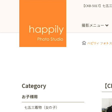
【CKB-5017】七
撮影メニュー
More
スタジオ撮影
Clothes
Store
ハピリィ フォト
お子様用
東京都
七五三
happilyとは
誕生日
予
七五三着物(女の子)
自由が丘店
広尾
1/2成人式（ハーフ
フォーマル衣装(女の
神奈川県
出張撮影
大人用
横浜みなとみらい店
Category
【C
着物
マタニティ
七五三
お宮参り
千葉県
お子様用
出張撮影レポート
新松戸店
八千代
七五三着物（女の子）
埼玉県