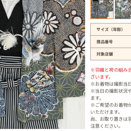
アリオ上尾店
サイズ（年齢）
商品番号
店
対象店舗
井店
※羽織と袴の組み
ざいます。
※お着物は撮影当
※当日の撮影状況
ます。
※ご希望のお着物が
いただけます。
尚、お取り置きは
注意ください。