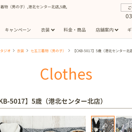
五三着物（男の子）,港北センター北店,5歳,
ご
03
キャンペーン
衣装
料金・商品
店舗案内
ギ
スタジオ
衣装
七五三着物（男の子）
【CKB-5017】5歳（港北センター北
約から撮影までの流れ
お宮参り
お食い初め・百日祝い
イベント撮影
ハーフバースデー
よくある質問
お知ら
節
Clothes
店
七五三着物(男の子)
勝どき店
吉祥寺店
1/2成人式着物(女の子)
イオンモール多摩平の森店
1/2成人式着物
西
成人式）
成人式フォト
マタニティフォト
家族写真
シ
子)
フォーマル衣装(男の子)
祝い着
女の子用衣装
男
ボーノ相模大野店
ミスターマックス湘南藤沢店
港北セン
KB-5017】5歳（港北センター北店）
用ドレス
入園・入学／卒園・卒業
ファミリーフォト
誕生日
緑が丘店
柏の葉店