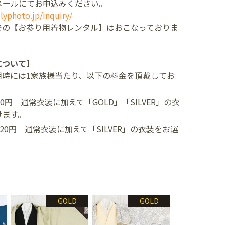
メールにてお申込みください。
lyphoto.jp/inquiry/
での【お参り用着物レンタル】はおこなっておりま
について】
用時には1家族様当たり、以下の料金を頂戴してお
400円
通常衣装に加えて「GOLD」「SILVER」の衣
けます。
,520円
通常衣装に加えて「SILVER」の衣装をお選
GOLD
GOLD