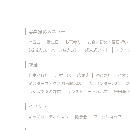
写真撮影メニュー
七五三
誕生日
お宮参り
お食い初め・百日祝い
1/2成人式（ハーフ成人式）
成人式フォト
マタニ
店舗
自由が丘店
吉祥寺店
広尾店
勝どき店
イオン
ミスターマックス湘南藤沢店
港北センター北店
新
つくば学園の森店
サンストリート浜北店
豊田浄水
イベント
キッズオーディション
撮影会
ワークショップ