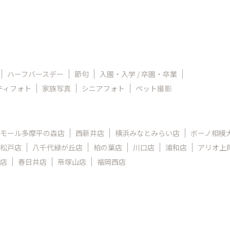
ハーフバースデー
節句
入園・入学 / 卒園・卒業
ティフォト
家族写真
シニアフォト
ペット撮影
モール多摩平の森店
西新井店
横浜みなとみらい店
ボーノ相模
松戸店
八千代緑が丘店
柏の葉店
川口店
浦和店
アリオ上
店
春日井店
帝塚山店
福岡西店