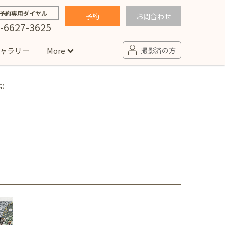
予約専用ダイヤル
予約
お問合わせ
-6627-3625
ャラリー
More
撮影済の方
店）
せ
句
入園・入学／卒園・卒業
コラム
(男の子)
新井店
卒業袴(女の子)
ニアフォト
ペット撮影
の子用衣装
ター北店
プロフィール写真・宣材写真
ペット