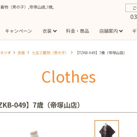
五三着物（男の子）,帝塚山店,7歳,
ご
03
キャンペーン
衣装
料金・商品
店舗案内
ギ
スタジオ
衣装
七五三着物（男の子）
【TZKB-049】7歳（帝塚山店）
約から撮影までの流れ
お宮参り
お食い初め・百日祝い
イベント撮影
ハーフバースデー
よくある質問
お知ら
節
Clothes
店
七五三着物(男の子)
勝どき店
吉祥寺店
1/2成人式着物(女の子)
イオンモール多摩平の森店
1/2成人式着物
西
成人式）
成人式フォト
マタニティフォト
家族写真
シ
子)
フォーマル衣装(男の子)
祝い着
女の子用衣装
男
ボーノ相模大野店
ミスターマックス湘南藤沢店
港北セン
ZKB-049】7歳（帝塚山店）
用ドレス
入園・入学／卒園・卒業
ファミリーフォト
誕生日
緑が丘店
柏の葉店