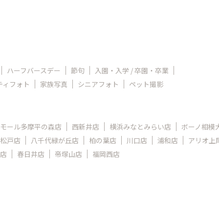
ハーフバースデー
節句
入園・入学 / 卒園・卒業
ティフォト
家族写真
シニアフォト
ペット撮影
モール多摩平の森店
西新井店
横浜みなとみらい店
ボーノ相模
松戸店
八千代緑が丘店
柏の葉店
川口店
浦和店
アリオ上
店
春日井店
帝塚山店
福岡西店