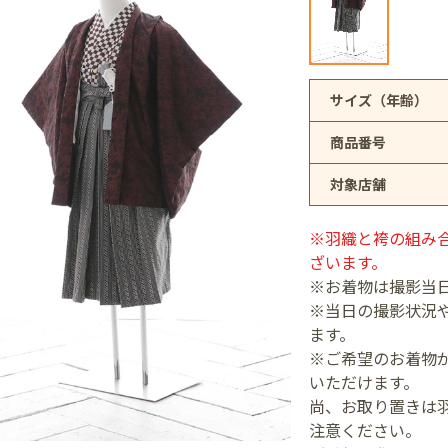
アリオ上尾店
サイズ（年齢）
商品番号
店
対象店舗
井店
※羽織と袴の組み
ざいます。
※お着物は撮影当
※当日の撮影状況
ます。
※ご希望のお着物が
いただけます。
尚、お取り置きは
注意ください。