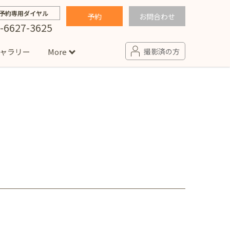
予約専用ダイヤル
予約
お問合わせ
-6627-3625
ャラリー
More
撮影済の方
せ
句
入園・入学／卒園・卒業
コラム
(男の子)
新井店
卒業袴(女の子)
ニアフォト
ペット撮影
の子用衣装
ター北店
プロフィール写真・宣材写真
ペット