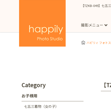
【TZKB-049】七
撮影メニュー
More
スタジオ撮影
Clothes
Store
ハピリィ フォト
お子様用
東京都
七五三
happilyとは
誕生日
予
七五三着物(女の子)
自由が丘店
広尾
1/2成人式（ハーフ
フォーマル衣装(女の
神奈川県
出張撮影
大人用
横浜みなとみらい店
Category
【T
着物
マタニティ
七五三
お宮参り
千葉県
お子様用
出張撮影レポート
新松戸店
八千代
七五三着物（女の子）
埼玉県