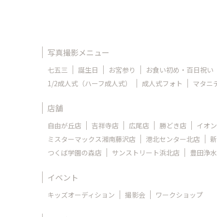
写真撮影メニュー
七五三
誕生日
お宮参り
お食い初め・百日祝い
1/2成人式（ハーフ成人式）
成人式フォト
マタニ
店舗
自由が丘店
吉祥寺店
広尾店
勝どき店
イオン
ミスターマックス湘南藤沢店
港北センター北店
新
つくば学園の森店
サンストリート浜北店
豊田浄水
イベント
キッズオーディション
撮影会
ワークショップ