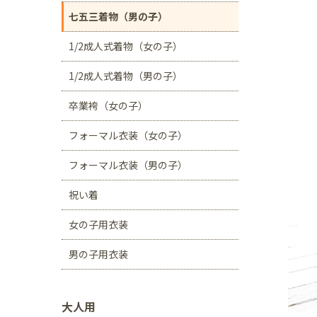
川口店
浦和店
七五三着物（男の子）
茨城県
1/2成人式着物（女の子）
つくば学園の森店
1/2成人式着物（男の子）
静岡県
卒業袴（女の子）
サンストリート浜北
フォーマル衣装（女の子）
愛知県
豊田浄水店
春日
フォーマル衣装（男の子）
大阪府
祝い着
帝塚山店
女の子用衣装
福岡県
男の子用衣装
福岡西店
大人用