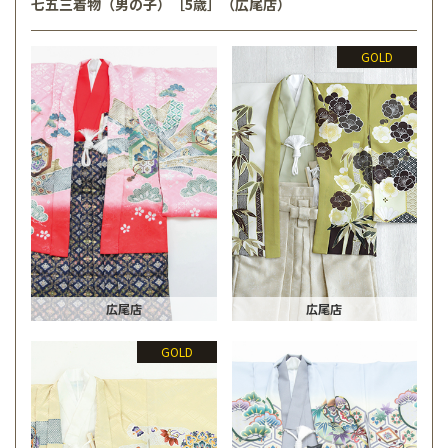
七五三着物（男の子）［5歳］（広尾店）
GOLD
広尾店
広尾店
GOLD