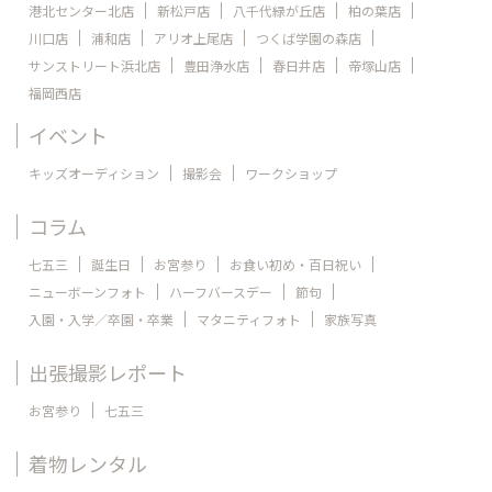
港北センター北店
新松戸店
八千代緑が丘店
柏の葉店
川口店
浦和店
アリオ上尾店
つくば学園の森店
サンストリート浜北店
豊田浄水店
春日井店
帝塚山店
福岡西店
イベント
キッズオーディション
撮影会
ワークショップ
コラム
七五三
誕生日
お宮参り
お食い初め・百日祝い
ニューボーンフォト
ハーフバースデー
節句
入園・入学／卒園・卒業
マタニティフォト
家族写真
出張撮影レポート
お宮参り
七五三
着物レンタル