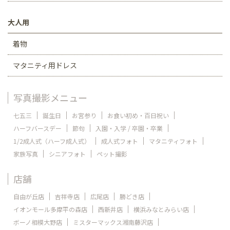
大人用
着物
マタニティ用ドレス
写真撮影メニュー
七五三
誕生日
お宮参り
お食い初め・百日祝い
ハーフバースデー
節句
入園・入学 / 卒園・卒業
1/2成人式（ハーフ成人式）
成人式フォト
マタニティフォト
家族写真
シニアフォト
ペット撮影
店舗
自由が丘店
吉祥寺店
広尾店
勝どき店
イオンモール多摩平の森店
西新井店
横浜みなとみらい店
ボーノ相模大野店
ミスターマックス湘南藤沢店