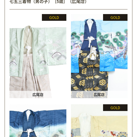
七五三着物（男の子）［5歳］（広尾店）
GOLD
GOLD
広尾店
広尾店
GOLD