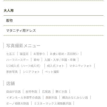
大人用
着物
マタニティ用ドレス
写真撮影メニュー
七五三
誕生日
お宮参り
お食い初め・百日祝い
ハーフバースデー
節句
入園・入学 / 卒園・卒業
1/2成人式（ハーフ成人式）
成人式フォト
マタニティフォト
家族写真
シニアフォト
ペット撮影
店舗
自由が丘店
吉祥寺店
広尾店
勝どき店
イオンモール多摩平の森店
西新井店
横浜みなとみらい店
ボーノ相模大野店
ミスターマックス湘南藤沢店