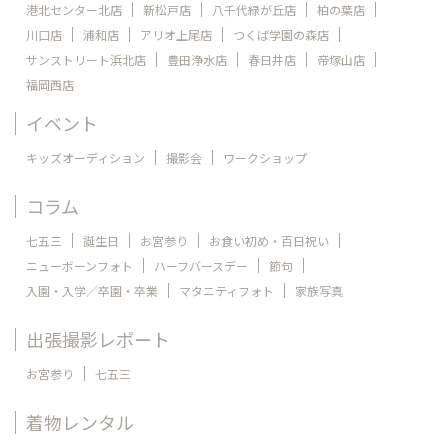
港北センター北店
新松戸店
八千代緑が丘店
柏の葉店
川口店
浦和店
アリオ上尾店
つくば学園の森店
サンストリート浜北店
豊田浄水店
春日井店
帝塚山店
福岡西店
イベント
キッズオーディション
撮影会
ワークショップ
コラム
七五三
誕生日
お宮参り
お食い初め・百日祝い
ニューボーンフォト
ハーフバースデー
節句
入園・入学／卒園・卒業
マタニティフォト
家族写真
出張撮影レポート
お宮参り
七五三
着物レンタル