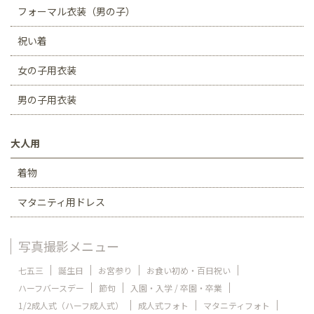
フォーマル衣装（男の子）
祝い着
女の子用衣装
男の子用衣装
大人用
着物
マタニティ用ドレス
写真撮影メニュー
七五三
誕生日
お宮参り
お食い初め・百日祝い
ハーフバースデー
節句
入園・入学 / 卒園・卒業
1/2成人式（ハーフ成人式）
成人式フォト
マタニティフォト