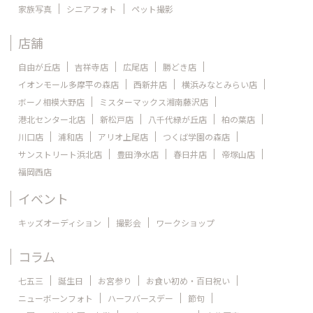
家族写真
シニアフォト
ペット撮影
店舗
自由が丘店
吉祥寺店
広尾店
勝どき店
イオンモール多摩平の森店
西新井店
横浜みなとみらい店
ボーノ相模大野店
ミスターマックス湘南藤沢店
港北センター北店
新松戸店
八千代緑が丘店
柏の葉店
川口店
浦和店
アリオ上尾店
つくば学園の森店
サンストリート浜北店
豊田浄水店
春日井店
帝塚山店
福岡西店
イベント
キッズオーディション
撮影会
ワークショップ
コラム
七五三
誕生日
お宮参り
お食い初め・百日祝い
ニューボーンフォト
ハーフバースデー
節句