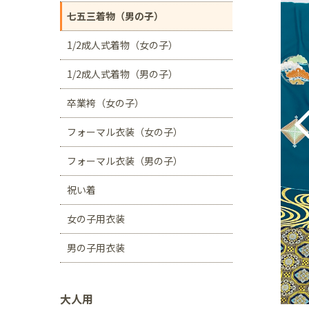
川口店
浦和店
七五三着物（男の子）
茨城県
1/2成人式着物（女の子）
つくば学園の森店
1/2成人式着物（男の子）
静岡県
卒業袴（女の子）
サンストリート浜北
フォーマル衣装（女の子）
愛知県
豊田浄水店
春日
フォーマル衣装（男の子）
大阪府
祝い着
帝塚山店
女の子用衣装
福岡県
男の子用衣装
福岡西店
大人用