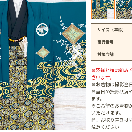
アリオ上尾店
サイズ（年齢）
商品番号
店
対象店舗
井店
※羽織と袴の組み
ざいます。
※お着物は撮影当
※当日の撮影状況
ます。
※ご希望のお着物が
いただけます。
尚、お取り置きは
注意ください。