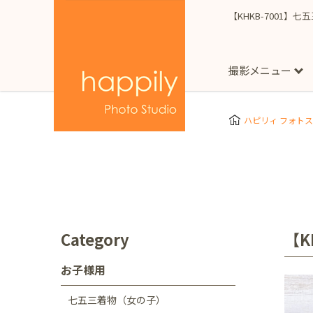
【KHKB-7001】
撮影メニュー
More
スタジオ撮影
Clothes
Store
ハピリィ フォト
お子様用
東京都
七五三
happilyとは
誕生日
予
七五三着物(女の子)
自由が丘店
広尾
1/2成人式（ハーフ
フォーマル衣装(女の
神奈川県
出張撮影
大人用
横浜みなとみらい店
Category
【K
着物
マタニティ
七五三
お宮参り
千葉県
お子様用
出張撮影レポート
新松戸店
八千代
七五三着物（女の子）
埼玉県