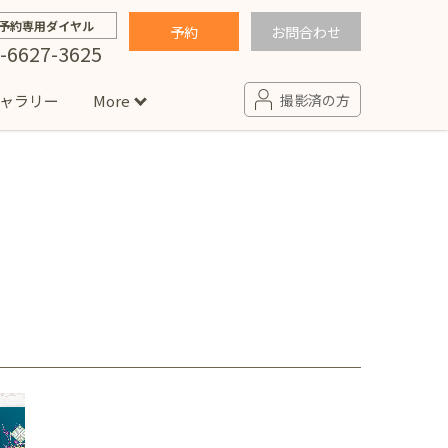
予約専用ダイヤル
予約
お問合わせ
-6627-3625
ャラリー
More
撮影済の方
せ
句
入園・入学／卒園・卒業
コラム
(男の子)
新井店
卒業袴(女の子)
ニアフォト
ペット撮影
の子用衣装
ター北店
プロフィール写真・宣材写真
ペット