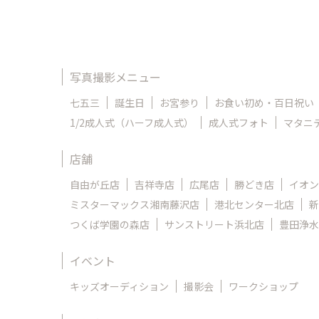
写真撮影メニュー
七五三
誕生日
お宮参り
お食い初め・百日祝い
1/2成人式（ハーフ成人式）
成人式フォト
マタニ
店舗
自由が丘店
吉祥寺店
広尾店
勝どき店
イオン
ミスターマックス湘南藤沢店
港北センター北店
新
つくば学園の森店
サンストリート浜北店
豊田浄水
イベント
キッズオーディション
撮影会
ワークショップ