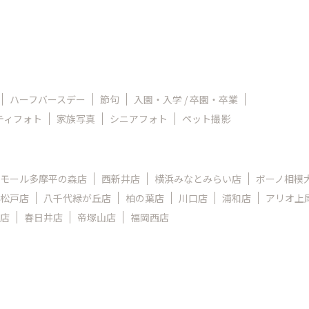
ハーフバースデー
節句
入園・入学 / 卒園・卒業
ティフォト
家族写真
シニアフォト
ペット撮影
モール多摩平の森店
西新井店
横浜みなとみらい店
ボーノ相模
松戸店
八千代緑が丘店
柏の葉店
川口店
浦和店
アリオ上
店
春日井店
帝塚山店
福岡西店