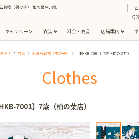
七五三着物（男の子）,柏の葉店,7歳,
ご
03
キャンペーン
衣装
料金・商品
店舗案内
ギ
スタジオ
衣装
七五三着物（男の子）
【KHKB-7001】7歳（柏の葉店）
約から撮影までの流れ
お宮参り
お食い初め・百日祝い
イベント撮影
ハーフバースデー
よくある質問
お知ら
節
Clothes
店
七五三着物(男の子)
勝どき店
吉祥寺店
1/2成人式着物(女の子)
イオンモール多摩平の森店
1/2成人式着物
西
成人式）
成人式フォト
マタニティフォト
家族写真
シ
子)
フォーマル衣装(男の子)
祝い着
女の子用衣装
男
ボーノ相模大野店
ミスターマックス湘南藤沢店
港北セン
HKB-7001】7歳（柏の葉店）
用ドレス
入園・入学／卒園・卒業
ファミリーフォト
誕生日
緑が丘店
柏の葉店