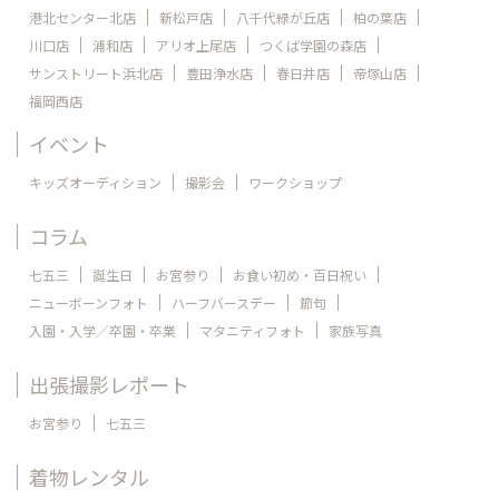
港北センター北店
新松戸店
八千代緑が丘店
柏の葉店
川口店
浦和店
アリオ上尾店
つくば学園の森店
サンストリート浜北店
豊田浄水店
春日井店
帝塚山店
福岡西店
イベント
キッズオーディション
撮影会
ワークショップ
コラム
七五三
誕生日
お宮参り
お食い初め・百日祝い
ニューボーンフォト
ハーフバースデー
節句
入園・入学／卒園・卒業
マタニティフォト
家族写真
出張撮影レポート
お宮参り
七五三
着物レンタル