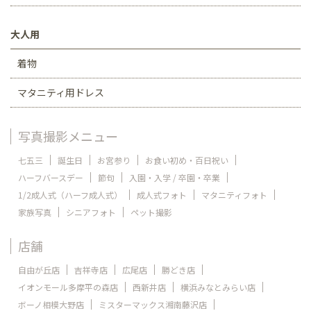
大人用
着物
マタニティ用ドレス
写真撮影メニュー
七五三
誕生日
お宮参り
お食い初め・百日祝い
ハーフバースデー
節句
入園・入学 / 卒園・卒業
1/2成人式（ハーフ成人式）
成人式フォト
マタニティフォト
家族写真
シニアフォト
ペット撮影
店舗
自由が丘店
吉祥寺店
広尾店
勝どき店
イオンモール多摩平の森店
西新井店
横浜みなとみらい店
ボーノ相模大野店
ミスターマックス湘南藤沢店