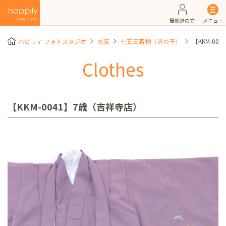
撮影済の方
メニュー
ハピリィ フォトスタジオ
衣装
七五三着物（男の子）
【KKM-00
Clothes
【KKM-0041】7歳（吉祥寺店）