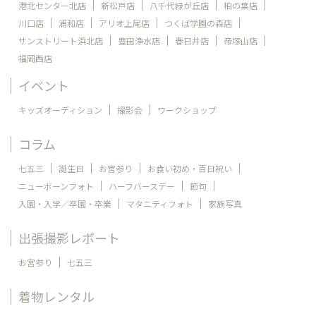
港北センター北店
新松戸店
八千代緑が丘店
柏の葉店
川口店
浦和店
アリオ上尾店
つくば学園の森店
サンストリート浜北店
豊田浄水店
春日井店
帝塚山店
福岡西店
イベント
キッズオーディション
撮影会
ワークショップ
コラム
七五三
誕生日
お宮参り
お食い初め・百日祝い
ニューボーンフォト
ハーフバースデー
節句
入園・入学／卒園・卒業
マタニティフォト
家族写真
出張撮影レポート
お宮参り
七五三
着物レンタル