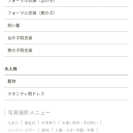
フォーマル衣装（女の子）
フォーマル衣装（男の子）
祝い着
女の子用衣装
男の子用衣装
大人用
着物
マタニティ用ドレス
写真撮影メニュー
七五三
誕生日
お宮参り
お食い初め・百日祝い
ハーフバースデー
節句
入園・入学 / 卒園・卒業