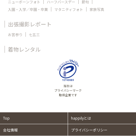
ニューボーンフォト
ハーフバースデー
節句
入園・入学／卒園・卒業
マタニティフォト
家族写真
出張撮影レポート
お宮参り
七五三
着物レンタル
当社は
プライバシーマーク
取得企業です
Top
happilyとは
会社情報
プライバシーポリシー