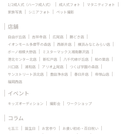
1/2成人式（ハーフ成人式）
成人式フォト
マタニティフォト
家族写真
シニアフォト
ペット撮影
店舗
自由が丘店
吉祥寺店
広尾店
勝どき店
イオンモール多摩平の森店
西新井店
横浜みなとみらい店
ボーノ相模大野店
ミスターマックス湘南藤沢店
港北センター北店
新松戸店
八千代緑が丘店
柏の葉店
川口店
浦和店
アリオ上尾店
つくば学園の森店
サンストリート浜北店
豊田浄水店
春日井店
帝塚山店
福岡西店
イベント
キッズオーディション
撮影会
ワークショップ
コラム
七五三
誕生日
お宮参り
お食い初め・百日祝い