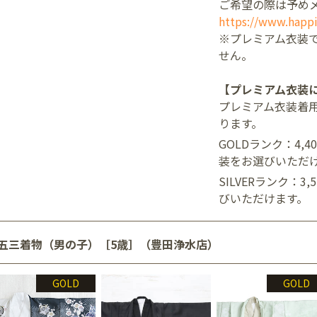
ご希望の際は予め
https://www.happi
※プレミアム衣装
せん。
【プレミアム衣装
プレミアム衣装着
ります。
GOLDランク：4,
装をお選びいただ
SILVERランク：3
びいただけます。
五三着物（男の子）［5歳］（豊田浄水店）
GOLD
GOLD