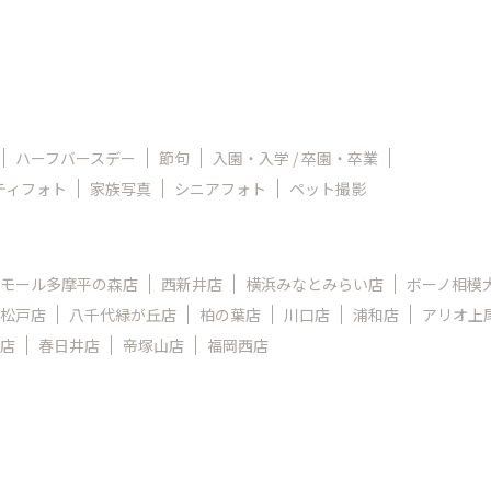
ハーフバースデー
節句
入園・入学 / 卒園・卒業
ティフォト
家族写真
シニアフォト
ペット撮影
モール多摩平の森店
西新井店
横浜みなとみらい店
ボーノ相模
松戸店
八千代緑が丘店
柏の葉店
川口店
浦和店
アリオ上
店
春日井店
帝塚山店
福岡西店