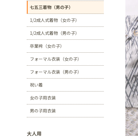
川口店
浦和店
七五三着物（男の子）
茨城県
1/2成人式着物（女の子）
つくば学園の森店
1/2成人式着物（男の子）
静岡県
卒業袴（女の子）
サンストリート浜北
フォーマル衣装（女の子）
愛知県
豊田浄水店
春日
フォーマル衣装（男の子）
大阪府
祝い着
帝塚山店
女の子用衣装
福岡県
男の子用衣装
福岡西店
大人用