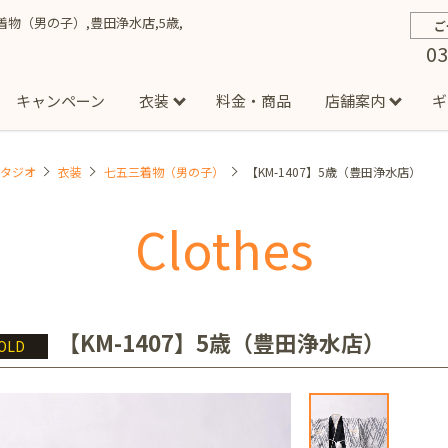
三着物（男の子）,豊田浄水店,5歳,
ご
03
キャンペーン
衣装
料金・商品
店舗案内
ギ
スタジオ
衣装
七五三着物（男の子）
【KM-1407】5歳（豊田浄水店）
約から撮影までの流れ
お宮参り
お食い初め・百日祝い
イベント撮影
ハーフバースデー
よくある質問
お知ら
節
Clothes
店
七五三着物(男の子)
勝どき店
吉祥寺店
1/2成人式着物(女の子)
イオンモール多摩平の森店
1/2成人式着物
西
成人式）
成人式フォト
マタニティフォト
家族写真
シ
子)
フォーマル衣装(男の子)
祝い着
女の子用衣装
男
ボーノ相模大野店
ミスターマックス湘南藤沢店
港北セン
【KM-1407】5歳（豊田浄水店）
OLD
用ドレス
入園・入学／卒園・卒業
ファミリーフォト
誕生日
緑が丘店
柏の葉店