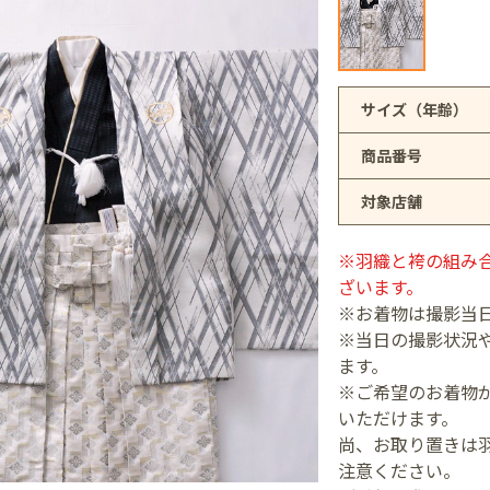
アリオ上尾店
サイズ（年齢）
商品番号
店
対象店舗
井店
※羽織と袴の組み
ざいます。
※お着物は撮影当
※当日の撮影状況
ます。
※ご希望のお着物が
いただけます。
尚、お取り置きは
注意ください。