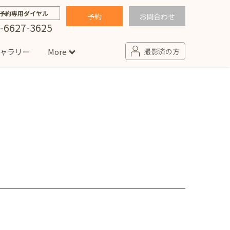
予約専用ダイヤル
予約
お問合わせ
-6627-3625
ャラリー
More
撮影済の方
せ
句
入園・入学／卒園・卒業
コラム
(男の子)
新井店
卒業袴(女の子)
ニアフォト
ペット撮影
の子用衣装
ター北店
プロフィール写真・宣材写真
ペット