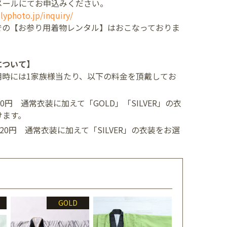
メールにてお申込みください。
lyphoto.jp/inquiry/
での【お参り用着物レンタル】はおこなっておりま
について】
用時には1家族様当たり、以下の料金を頂戴してお
400円
通常衣装に加えて「GOLD」「SILVER」の衣
けます。
,520円
通常衣装に加えて「SILVER」の衣装をお選
GOLD