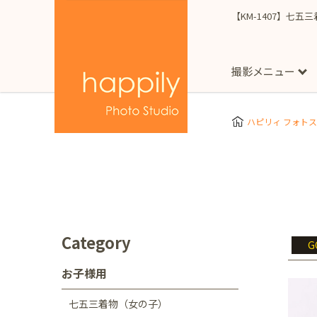
【KM-1407】七五
撮影メニュー
More
スタジオ撮影
Clothes
Store
ハピリィ フォト
お子様用
東京都
七五三
happilyとは
誕生日
予
七五三着物(女の子)
自由が丘店
広尾
1/2成人式（ハーフ
フォーマル衣装(女の
神奈川県
出張撮影
大人用
横浜みなとみらい店
Category
G
着物
マタニティ
七五三
お宮参り
千葉県
お子様用
出張撮影レポート
新松戸店
八千代
七五三着物（女の子）
埼玉県