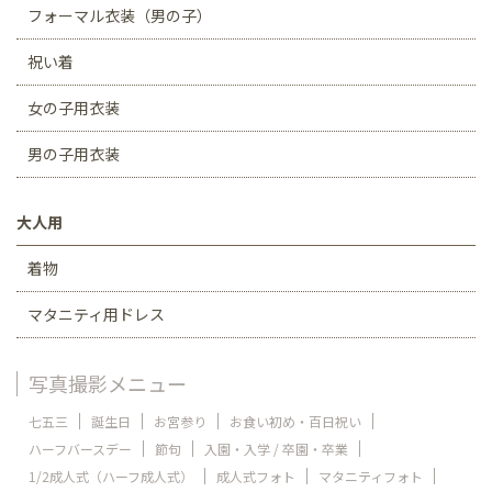
フォーマル衣装（男の子）
祝い着
女の子用衣装
男の子用衣装
大人用
着物
マタニティ用ドレス
写真撮影メニュー
七五三
誕生日
お宮参り
お食い初め・百日祝い
ハーフバースデー
節句
入園・入学 / 卒園・卒業
1/2成人式（ハーフ成人式）
成人式フォト
マタニティフォト