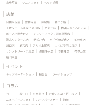
家族写真
シニアフォト
ペット撮影
店舗
自由が丘店
吉祥寺店
広尾店
勝どき店
イオンモール多摩平の森店
西新井店
横浜みなとみらい店
ボーノ相模大野店
ミスターマックス湘南藤沢店
港北センター北店
新松戸店
八千代緑が丘店
柏の葉店
川口店
浦和店
アリオ上尾店
つくば学園の森店
サンストリート浜北店
豊田浄水店
春日井店
帝塚山店
福岡西店
イベント
キッズオーディション
撮影会
ワークショップ
コラム
七五三
誕生日
お宮参り
お食い初め・百日祝い
ニューボーンフォト
ハーフバースデー
節句