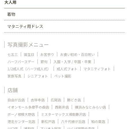
大人用
着物
マタニティ用ドレス
写真撮影メニュー
七五三
誕生日
お宮参り
お食い初め・百日祝い
ハーフバースデー
節句
入園・入学 / 卒園・卒業
1/2成人式（ハーフ成人式）
成人式フォト
マタニティフォト
家族写真
シニアフォト
ペット撮影
店舗
自由が丘店
吉祥寺店
広尾店
勝どき店
イオンモール多摩平の森店
西新井店
横浜みなとみらい店
ボーノ相模大野店
ミスターマックス湘南藤沢店
港北センター北店
新松戸店
八千代緑が丘店
柏の葉店
川口店
浦和店
アリオ上尾店
つくば学園の森店