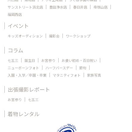
サンストリート浜北店
豊田浄水店
春日井店
帝塚山店
福岡西店
イベント
キッズオーディション
撮影会
ワークショップ
コラム
七五三
誕生日
お宮参り
お食い初め・百日祝い
ニューボーンフォト
ハーフバースデー
節句
入園・入学／卒園・卒業
マタニティフォト
家族写真
出張撮影レポート
お宮参り
七五三
着物レンタル