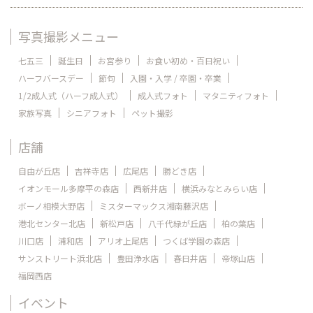
写真撮影メニュー
七五三
誕生日
お宮参り
お食い初め・百日祝い
ハーフバースデー
節句
入園・入学 / 卒園・卒業
1/2成人式（ハーフ成人式）
成人式フォト
マタニティフォト
家族写真
シニアフォト
ペット撮影
店舗
自由が丘店
吉祥寺店
広尾店
勝どき店
イオンモール多摩平の森店
西新井店
横浜みなとみらい店
ボーノ相模大野店
ミスターマックス湘南藤沢店
港北センター北店
新松戸店
八千代緑が丘店
柏の葉店
川口店
浦和店
アリオ上尾店
つくば学園の森店
サンストリート浜北店
豊田浄水店
春日井店
帝塚山店
福岡西店
イベント