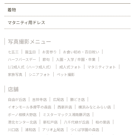
着物
マタニティ用ドレス
写真撮影メニュー
七五三
誕生日
お宮参り
お食い初め・百日祝い
ハーフバースデー
節句
入園・入学 / 卒園・卒業
1/2成人式（ハーフ成人式）
成人式フォト
マタニティフォト
家族写真
シニアフォト
ペット撮影
店舗
自由が丘店
吉祥寺店
広尾店
勝どき店
イオンモール多摩平の森店
西新井店
横浜みなとみらい店
ボーノ相模大野店
ミスターマックス湘南藤沢店
港北センター北店
新松戸店
八千代緑が丘店
柏の葉店
川口店
浦和店
アリオ上尾店
つくば学園の森店