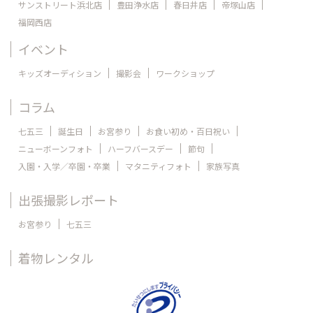
サンストリート浜北店
豊田浄水店
春日井店
帝塚山店
福岡西店
イベント
キッズオーディション
撮影会
ワークショップ
コラム
七五三
誕生日
お宮参り
お食い初め・百日祝い
ニューボーンフォト
ハーフバースデー
節句
入園・入学／卒園・卒業
マタニティフォト
家族写真
出張撮影レポート
お宮参り
七五三
着物レンタル