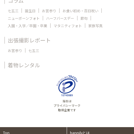
コラム
七五三
誕生日
お宮参り
お食い初め・百日祝い
ニューボーンフォト
ハーフバースデー
節句
入園・入学／卒園・卒業
マタニティフォト
家族写真
出張撮影レポート
お宮参り
七五三
着物レンタル
当社は
プライバシーマーク
取得企業です
Top
happilyとは