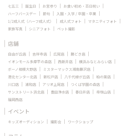
七五三
誕生日
お宮参り
お食い初め・百日祝い
ハーフバースデー
節句
入園・入学 / 卒園・卒業
1/2成人式（ハーフ成人式）
成人式フォト
マタニティフォト
家族写真
シニアフォト
ペット撮影
店舗
自由が丘店
吉祥寺店
広尾店
勝どき店
イオンモール多摩平の森店
西新井店
横浜みなとみらい店
ボーノ相模大野店
ミスターマックス湘南藤沢店
港北センター北店
新松戸店
八千代緑が丘店
柏の葉店
川口店
浦和店
アリオ上尾店
つくば学園の森店
サンストリート浜北店
豊田浄水店
春日井店
帝塚山店
福岡西店
イベント
キッズオーディション
撮影会
ワークショップ