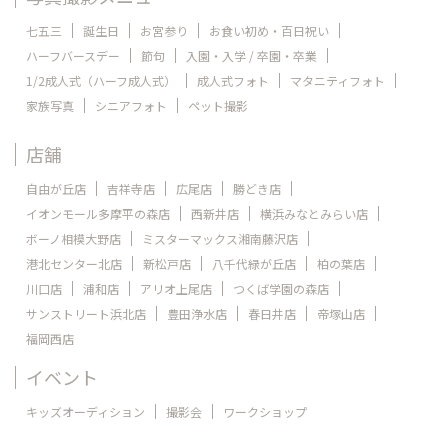
七五三
誕生日
お宮参り
お食い初め・百日祝い
ハーフバースデー
節句
入園・入学 / 卒園・卒業
1/2成人式（ハーフ成人式）
成人式フォト
マタニティフォト
家族写真
シニアフォト
ペット撮影
店舗
自由が丘店
吉祥寺店
広尾店
勝どき店
イオンモール多摩平の森店
西新井店
横浜みなとみらい店
ボーノ相模大野店
ミスターマックス湘南藤沢店
港北センター北店
新松戸店
八千代緑が丘店
柏の葉店
川口店
浦和店
アリオ上尾店
つくば学園の森店
サンストリート浜北店
豊田浄水店
春日井店
帝塚山店
福岡西店
イベント
キッズオーディション
撮影会
ワークショップ