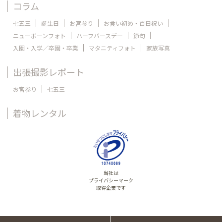
コラム
七五三
誕生日
お宮参り
お食い初め・百日祝い
ニューボーンフォト
ハーフバースデー
節句
入園・入学／卒園・卒業
マタニティフォト
家族写真
出張撮影レポート
お宮参り
七五三
着物レンタル
当社は
プライバシーマーク
取得企業です