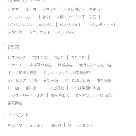
七五三
誕生日
お宮参り
お食い初め・百日祝い
ハーフバースデー
節句
入園・入学 / 卒園・卒業
1/2成人式（ハーフ成人式）
成人式フォト
マタニティフォト
家族写真
シニアフォト
ペット撮影
店舗
自由が丘店
吉祥寺店
広尾店
勝どき店
イオンモール多摩平の森店
西新井店
横浜みなとみらい店
ボーノ相模大野店
ミスターマックス湘南藤沢店
港北センター北店
新松戸店
八千代緑が丘店
柏の葉店
川口店
浦和店
アリオ上尾店
つくば学園の森店
サンストリート浜北店
豊田浄水店
春日井店
帝塚山店
福岡西店
イベント
キッズオーディション
撮影会
ワークショップ