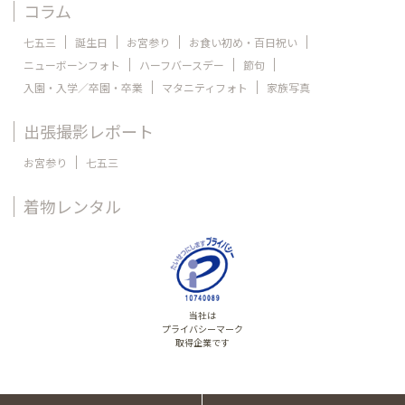
コラム
七五三
誕生日
お宮参り
お食い初め・百日祝い
ニューボーンフォト
ハーフバースデー
節句
入園・入学／卒園・卒業
マタニティフォト
家族写真
出張撮影レポート
お宮参り
七五三
着物レンタル
当社は
プライバシーマーク
取得企業です