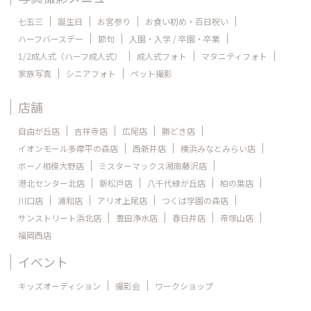
七五三
誕生日
お宮参り
お食い初め・百日祝い
ハーフバースデー
節句
入園・入学 / 卒園・卒業
1/2成人式（ハーフ成人式）
成人式フォト
マタニティフォト
家族写真
シニアフォト
ペット撮影
店舗
自由が丘店
吉祥寺店
広尾店
勝どき店
イオンモール多摩平の森店
西新井店
横浜みなとみらい店
ボーノ相模大野店
ミスターマックス湘南藤沢店
港北センター北店
新松戸店
八千代緑が丘店
柏の葉店
川口店
浦和店
アリオ上尾店
つくば学園の森店
サンストリート浜北店
豊田浄水店
春日井店
帝塚山店
福岡西店
イベント
キッズオーディション
撮影会
ワークショップ