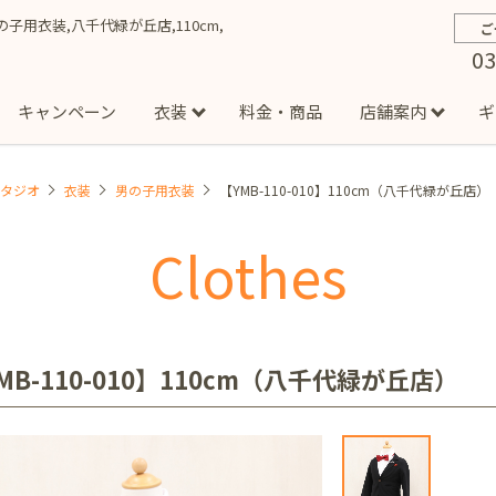
】男の子用衣装,八千代緑が丘店,110cm,
ご
03
キャンペーン
衣装
料金・商品
店舗案内
ギ
スタジオ
衣装
男の子用衣装
【YMB-110-010】110cm（八千代緑が丘店）
約から撮影までの流れ
お宮参り
お食い初め・百日祝い
イベント撮影
ハーフバースデー
よくある質問
お知ら
節
Clothes
店
七五三着物(男の子)
勝どき店
吉祥寺店
1/2成人式着物(女の子)
イオンモール多摩平の森店
1/2成人式着物
西
成人式）
成人式フォト
マタニティフォト
家族写真
シ
子)
フォーマル衣装(男の子)
祝い着
女の子用衣装
男
ボーノ相模大野店
ミスターマックス湘南藤沢店
港北セン
MB-110-010】110cm（八千代緑が丘店）
用ドレス
入園・入学／卒園・卒業
ファミリーフォト
誕生日
緑が丘店
柏の葉店