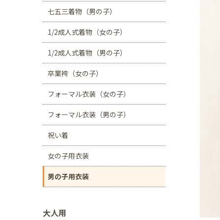
川口店
浦和店
七五三着物（男の子）
茨城県
1/2成人式着物（女の子）
つくば学園の森店
1/2成人式着物（男の子）
静岡県
卒業袴（女の子）
サンストリート浜北
フォーマル衣装（女の子）
愛知県
豊田浄水店
春日
フォーマル衣装（男の子）
大阪府
祝い着
帝塚山店
女の子用衣装
福岡県
男の子用衣装
福岡西店
大人用