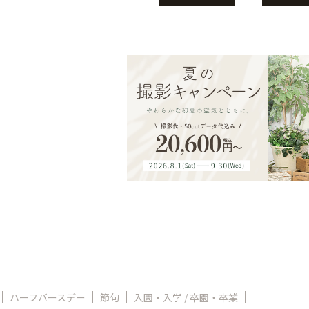
ハーフバースデー
節句
入園・入学 / 卒園・卒業