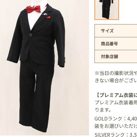
アリオ上尾店
サイズ
商品番号
店
対象店舗
井店
※当日の撮影状況
きない場合がござ
【プレミアム衣装
プレミアム衣装着
ります。
GOLDランク：4,
装をお選びいただ
SILVERランク：3