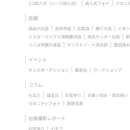
1/2成人式（ハーフ成人式）
成人式フォト
マタニ
店舗
自由が丘店
吉祥寺店
広尾店
勝どき店
イオン
ミスターマックス湘南藤沢店
港北センター北店
新
つくば学園の森店
サンストリート浜北店
豊田浄水
イベント
キッズオーディション
撮影会
ワークショップ
コラム
七五三
誕生日
お宮参り
お食い初め・百日祝い
マタニティフォト
家族写真
出張撮影レポート
お宮参り
七五三