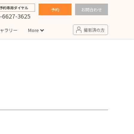
予約専用ダイヤル
予約
お問合わせ
-6627-3625
ャラリー
More
撮影済の方
せ
句
入園・入学／卒園・卒業
コラム
(男の子)
新井店
卒業袴(女の子)
ニアフォト
ペット撮影
の子用衣装
ター北店
プロフィール写真・宣材写真
ペット