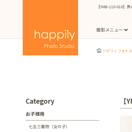
【YMB-110-010
撮影メニュー
More
スタジオ撮影
Clothes
Store
ハピリィ フォト
お子様用
東京都
七五三
happilyとは
誕生日
予
七五三着物(女の子)
自由が丘店
広尾
1/2成人式（ハーフ
フォーマル衣装(女の
神奈川県
出張撮影
大人用
横浜みなとみらい店
Category
【Y
着物
マタニティ
七五三
お宮参り
千葉県
お子様用
出張撮影レポート
新松戸店
八千代
七五三着物（女の子）
埼玉県