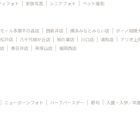
ティフォト
家族写真
シニアフォト
ペット撮影
モール多摩平の森店
西新井店
横浜みなとみらい店
ボーノ相模
松戸店
八千代緑が丘店
柏の葉店
川口店
浦和店
アリオ上
店
春日井店
帝塚山店
福岡西店
ニューボーンフォト
ハーフバースデー
節句
入園・入学／卒