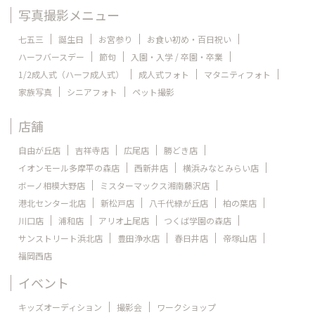
写真撮影メニュー
七五三
誕生日
お宮参り
お食い初め・百日祝い
ハーフバースデー
節句
入園・入学 / 卒園・卒業
1/2成人式（ハーフ成人式）
成人式フォト
マタニティフォト
家族写真
シニアフォト
ペット撮影
店舗
自由が丘店
吉祥寺店
広尾店
勝どき店
イオンモール多摩平の森店
西新井店
横浜みなとみらい店
ボーノ相模大野店
ミスターマックス湘南藤沢店
港北センター北店
新松戸店
八千代緑が丘店
柏の葉店
川口店
浦和店
アリオ上尾店
つくば学園の森店
サンストリート浜北店
豊田浄水店
春日井店
帝塚山店
福岡西店
イベント
キッズオーディション
撮影会
ワークショップ